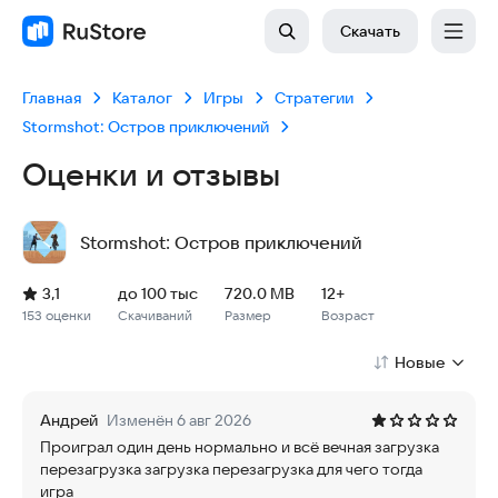
Скачать
Главная
Каталог
Игры
Стратегии
Stormshot: Остров приключений
Оценки и отзывы
Stormshot: Остров приключений
Рейтинг: 3,1, 153 оценки
Скачиваний: до 100 тыс
Размер файла: 720.0 MB
Возрастное ограничение: 720.0 MB
3,1
до 100 тыс
720.0 MB
12+
153 оценки
Скачиваний
Размер
Возраст
Новые
Андрей
Изменён 6 авг 2026
Проиграл один день нормально и всё вечная загрузка
перезагрузка загрузка перезагрузка для чего тогда
игра