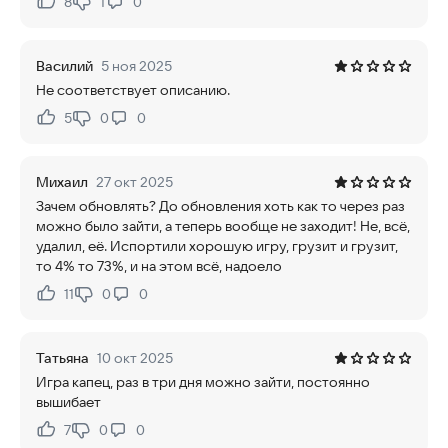
8
1
0
Нравится:
Не нравится:
Василий
5 ноя 2025
Не соответствует описанию.
5
0
0
Нравится:
Не нравится:
Михаил
27 окт 2025
Зачем обновлять? До обновления хоть как то через раз
можно было зайти, а теперь вообще не заходит! Не, всё,
удалил, её. Испортили хорошую игру, грузит и грузит,
то 4% то 73%, и на этом всё, надоело
11
0
0
Нравится:
Не нравится:
Татьяна
10 окт 2025
Игра капец, раз в три дня можно зайти, постоянно
вышибает
7
0
0
Нравится:
Не нравится: