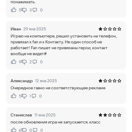
понажимать.
5
3
0
Нравится:
Не нравится:
Иван
29 янв 2025
Играю на компьютере, решил установить на телефон,
привязал к fan и к Контакту. Не один способ не
работает! Fan пишет не привязаны герои, контакт
вообще не видет#
9
2
0
Нравится:
Не нравится:
Александр
12 янв 2025
Очередное гавно не соответствующее рекламе
5
1
0
Нравится:
Не нравится:
Станислав
11 янв 2025
после обновления игра не запускается. класс
6
0
0