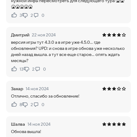
нужной инфы пересмотреть для следующего тура 🤮🤮
🤮🤮🤮🤮🤮
3
2
0
Нравится:
Не нравится:
Дмитрий
22 ноя 2024
версия игры тут 4.3.0 а в игре уже 4.5.0... где
обновления? UPD: и снова в игре обнова уже несколько
дней назад вышла. а тут все еще старое... опять ждать
месяцы?
13
2
0
Нравится:
Не нравится:
Захар
14 ноя 2024
Отлично, спасибо за обновление!
8
2
0
Нравится:
Не нравится:
Шалва
14 ноя 2024
Обнова вышла!