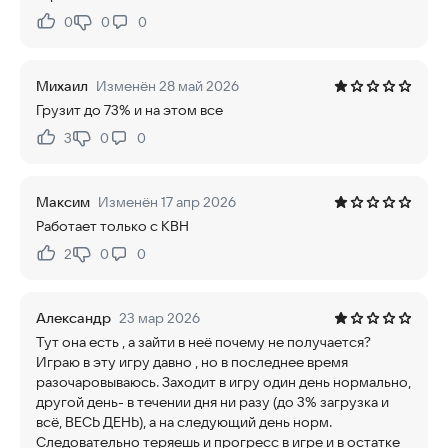
0
0
0
Нравится:
Не нравится:
Михаил
Изменён 28 май 2026
Грузит до 73% и на этом все
3
0
0
Нравится:
Не нравится:
Максим
Изменён 17 апр 2026
Работает только с КВН
2
0
0
Нравится:
Не нравится:
Александр
23 мар 2026
Тут она есть , а зайти в неё почему не получается?
Играю в эту игру давно , но в последнее время
разочаровываюсь. Заходит в игру один день нормально,
другой день- в течении дня ни разу (до 3% загрузка и
всё, ВЕСЬ ДЕНЬ), а на следующий день норм.
Следовательно теряешь и прогресс в игре и в остатке