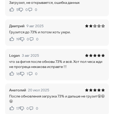
Загрузил, не открывается, ошибка данных
5
0
0
Нравится:
Не нравится:
Дмитрий
9 авг 2025
Грузится до 73% и потом хоть умри.
19
0
0
Нравится:
Не нравится:
Logan
3 авг 2025
что за фигня после обновы 73% и всё. Хот пол чеса жди
не прогреца некакова исправте !!!
16
1
0
Нравится:
Не нравится:
Анатолий
20 июл 2025
После обновления загрузка 73% и дальше не грузит🤬🤬
🤬
17
0
0
Нравится:
Не нравится: