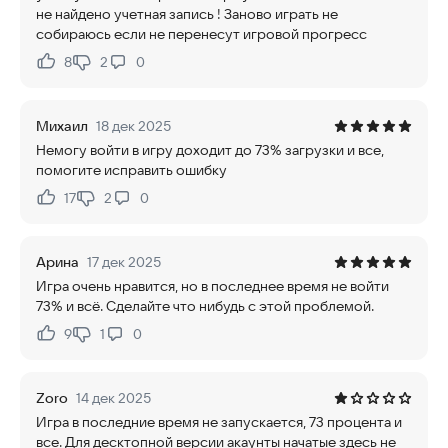
не найдено учетная запись ! Заново играть не
собираюсь если не перенесут игровой прогресс
8
2
0
Нравится:
Не нравится:
Михаил
18 дек 2025
Немогу войти в игру доходит до 73% загрузки и все,
помогите исправить ошибку
17
2
0
Нравится:
Не нравится:
Арина
17 дек 2025
Игра очень нравится, но в последнее время не войти
73% и всё. Сделайте что нибудь с этой проблемой.
9
1
0
Нравится:
Не нравится:
Zoro
14 дек 2025
Игра в последние время не запускается, 73 процента и
все. Для десктопной версии акаунты начатые здесь не