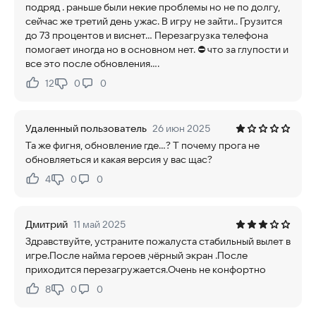
подряд . раньше были некие проблемы но не по долгу,
сейчас же третий день ужас. В игру не зайти.. Грузится
до 73 процентов и виснет... Перезагрузка телефона
помогает иногда но в основном нет. ⛔ что за глупости и
все это после обновления....
12
0
0
Нравится:
Не нравится:
Удаленный пользователь
26 июн 2025
Та же фигня, обновление где...? Т почему прога не
обновляеться и какая версия у вас щас?
4
0
0
Нравится:
Не нравится:
Дмитрий
11 май 2025
Здравствуйте, устраните пожалуста стабильный вылет в
игре.После найма героев ,чёрный экран .После
приходится перезагружается.Очень не конфортно
8
0
0
Нравится:
Не нравится: