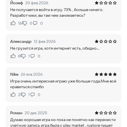
Йозеф
20 фев 2026
Не получается войти в игру. 73% , больше ничего.
Разработчики, вы там чем занимаетесь?
16
0
0
Нравится:
Не нравится:
Александр
12 фев 2026
Не грузится игра, хотя интернет есть, обидно...
8
1
0
Нравится:
Не нравится:
Nike
26 янв 2026
Игра очень интересная играю уже больше года.Мне всë
нравиться.спаибо
2
1
0
Нравится:
Не нравится:
Роман
20 дек 2025
Думаю хорошая игра но пока не понятно как перенести
учетную запись игра была с play market . rustore пишет