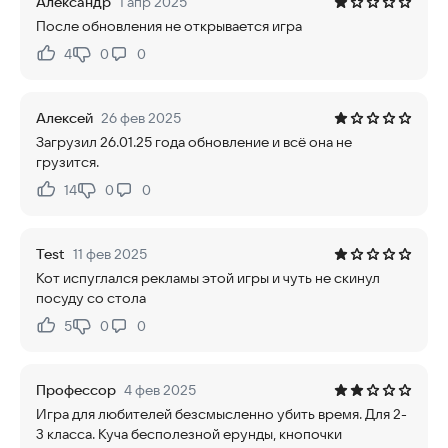
Александр
1 апр 2025
После обновления не открывается игра
4
0
0
Нравится:
Не нравится:
Алексей
26 фев 2025
Загрузил 26.01.25 года обновление и всё она не
грузится.
14
0
0
Нравится:
Не нравится:
Test
11 фев 2025
Кот испуглался рекламы этой игры и чуть не скинул
посуду со стола
5
0
0
Нравится:
Не нравится:
Профессор
4 фев 2025
Игра для любителей безсмысленно убить время. Для 2-
3 класса. Куча бесполезной ерунды, кнопочки