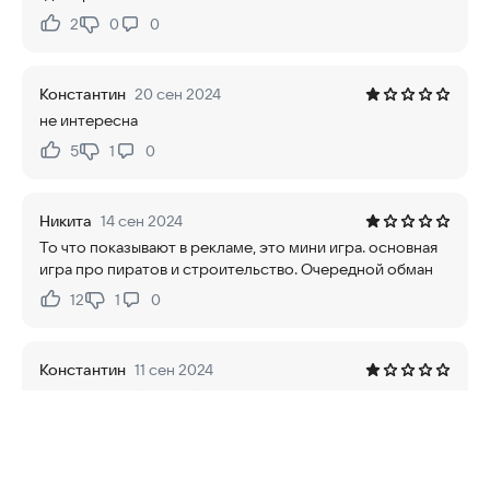
2
0
0
Нравится:
Не нравится:
Константин
20 сен 2024
не интересна
5
1
0
Нравится:
Не нравится:
Никита
14 сен 2024
То что показывают в рекламе, это мини игра. основная
игра про пиратов и строительство. Очередной обман
12
1
0
Нравится:
Не нравится:
Константин
11 сен 2024
очередной обман. Абсолютно другая игра.
10
1
0
Нравится:
Не нравится: