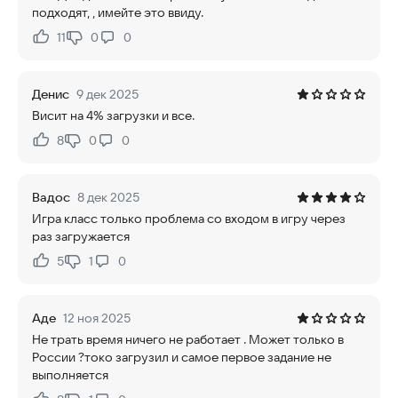
подходят, , имейте это ввиду.
11
0
0
Нравится:
Не нравится:
Денис
9 дек 2025
Висит на 4% загрузки и все.
8
0
0
Нравится:
Не нравится:
Вадос
8 дек 2025
Игра класс только проблема со входом в игру через
раз загружается
5
1
0
Нравится:
Не нравится:
Аде
12 ноя 2025
Не трать время ничего не работает . Может только в
России ?токо загрузил и самое первое задание не
выполняется