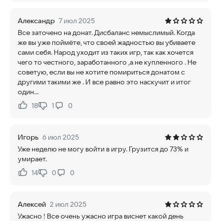
Александр
7 июл 2025
Все заточено на донат. Дисбаланс немыслимый. Когда
же вы уже поймёте, что своей жадностью вы убиваете
сами себя. Народ уходит из таких игр, так как хочется
чего то честного, заработанного ,а не купленного . Не
советую, если вы не хотите помириться донатом с
другими такими же . И все равно это наскучит и итог
один...
18
1
0
Нравится:
Не нравится:
Игорь
6 июл 2025
Уже неделю не могу войти в игру. Грузится до 73% и
умирает.
14
0
0
Нравится:
Не нравится:
Алексей
2 июл 2025
Ужасно ! Все очень ужасно игра виснет какой день