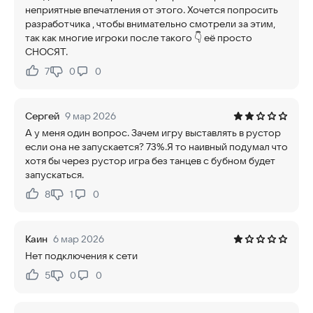
неприятные впечатления от этого. Хочется попросить
разработчика , чтобы внимательно смотрели за этим,
так как многие игроки после такого 👇 её просто
СНОСЯТ.
7
0
0
Нравится:
Не нравится:
Сергей
9 мар 2026
А у меня один вопрос. Зачем игру выставлять в рустор
если она не запускается? 73%.Я то наивный подумал что
хотя бы через рустор игра без танцев с бубном будет
запускаться.
8
1
0
Нравится:
Не нравится:
Каин
6 мар 2026
Нет подключения к сети
5
0
0
Нравится:
Не нравится: