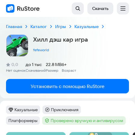
Скачать
Главная
Каталог
Игры
Казуальные
Хилл дэш кар игра
fefeworld
(
)
0,0
до 1 тыс
22.8 MB
6+
Рейтинг:
Нет оценок
Скачиваний
Размер
Возраст
:
:
:
Установить с помощью RuStore
Казуальные
Приключения
Категория
:
Категория
:
Платформеры
Проверено вручную и антивирусом
Тег
:
Тег
: