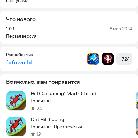
пандусами.
Что нового
Версия:
Дата:
1.0.1
8 мар 2024
Первая версия
Разработчик
+
724
fefeworld
Возможно, вам понравится
Hill Car Racing: Mad Offroad
Гоночные
3,5
Dirt Hill Racing
Гоночные
Приключения
·
1,9