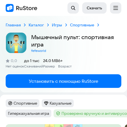
Скачать
Главная
Каталог
Игры
Спортивные
Мышечный пульт: спортивная
игра
fefeworld
(
)
0,0
до 1 тыс
24.0 MB
6+
Рейтинг:
Нет оценок
Скачиваний
Размер
Возраст
:
:
:
Установить с помощью RuStore
Спортивные
Казуальные
Категория
:
Категория
:
Гиперказуальная игра
Проверено вручную и антивирус
Тег
:
Тег
: