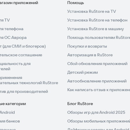
магазин приложений
Помощь
Установка RuStore на TV
ля TV
Установка RuStore на телефон
ля телефона
Установка RuStore в машину
для ОС Аврора
Помощь пользователям RuStor
 (для СМИ и блогеров)
Покупки и возвраты
тельское соглашение
Авторизация в RuStore
циальность для
Сбой обновления приложений
телей
Детский режим
применения
Автообновление приложений
ательных технологий RuStore
Как написать отзыв к приложе
тив для производителей
ые категории
Блог RuStore
Android
Обзоры игр для Android 2025
ия банков
Обзоры мобильных приложений
твенные
Лайфхаки и советы для Android