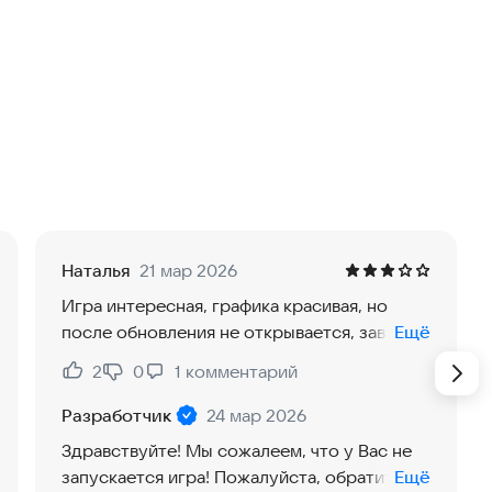
т решать сотни увлекательных головоломок, собирать
ии и шаг за шагом возрождать величественный город
е солнцем улицы и покинутые кварталы — все это
 его прежнюю красоту и могущество. Каждый успешно
рсы для строительства, открывает новые здания,
уникальным улучшениям.
Наталья
21 мар 2026
жанра «Градостроительство» и головоломок «3 в ряд»,
Игра интересная, графика красивая, но
овых интриг, коварных планов и исторических
после обновления не открывается, зависла
Ещё
яркой атмосфере Древнего Египта.
и не погружается.
2
0
1
комментарий
Нравится:
Не нравится:
Разработчик
24 мар 2026
азрушенные здания, улучшайте кварталы и открывайте
Здравствуйте! Мы сожалеем, что у Вас не
запускается игра! Пожалуйста, обратитесь
Ещё