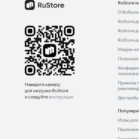
RuStore 
О RuStore
RuStore д
RuStore д
RuStore 
Медиа-кит
Пользова
Конфиден
пользова
Правила 
Наведите камеру
рекоменд
для загрузки RuStore
и следуйте
инструкции
Дистрибу
Популярн
Игры для 
Приложен
Государс