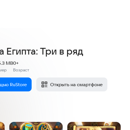
4,1
19 оценок
 Египта: Три в ряд
5.3 MB
0+
мер
Возраст
:
щью RuStore
Открыть на смартфоне