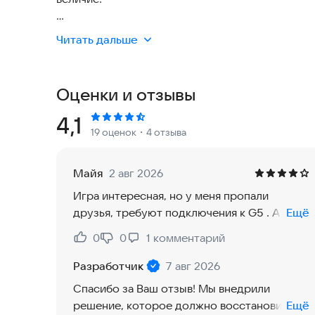
В «Сокровища Египта: Три в ряд» вам предстои
Читать дальше
древние артефакты, открывать новые территор
на берегу Нила.
Оценки и отзывы
Разрушенные храмы, забытые статуи, выжженны
ждет мастера, который сумеет вернуть Египту
Рейтинг:
4,1
19 оценок
・4 отзыва
пройденный уровень «три в ряд» приносит ресу
персонажей и истории, а также дает доступ к 
Майя
2 авг 2026
Эта игра - уникальное и эпическое сочетание 
Игра интересная, но у меня пропали
связанных между собой сюжетом, полным дворц
друзья, требуют подключения к G5 . А эта
Ещё
событий достойных Нефертити, в красочной и 
функция не видит Интернета. Просто я
0
0
1
комментарий
Нравится:
Не нравится:
теперь выпала из состязаний. Жаль. Может,
Особенности игры:
и удалю игру.
Разработчик
7 авг 2026
● Строительство города — восстанавливайте р
Спасибо за Ваш отзыв! Мы внедрили
новые территории Египта.
решение, которое должно восстановить
Ещё