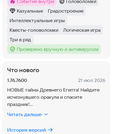
Событие внутри
Головоломки
Метка
:
Категория
:
Казуальные
Градостроение
Категория
:
Тег
:
Интеллектуальные игры
Тег
:
Квесты-головоломки
Логическая игра
Тег
:
Тег
:
Три в ряд
Тег
:
Проверено вручную и антивирусом
Тег
:
Что нового
Версия:
Дата:
1.76.7600
21 июл 2026
НОВЫЕ тайны Древнего Египта! Найдите
исчезнувшего оракула и спасите
праздник!
Читать дальше
ЛОКАЦИЯ «СВЯТИЛИЩЕ БАСТЕТ»
В поселении проходит пышный праздник в
История версий
честь богини Бастет, но торжества