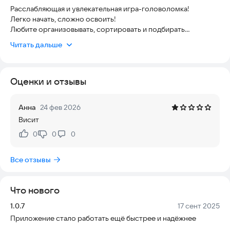
Расслабляющая и увлекательная игра-головоломка!
Легко начать, сложно освоить!
Любите организовывать, сортировать и подбирать
предметы? Окунитесь в эту увлекательную головоломку
Читать дальше
«Три в ряд», где вам нужно подбирать 3D-объекты, чтобы
проходить увлекательные уровни и открывать новые
испытания. Идеально подходит для поклонников игр-
Оценки и отзывы
сортировок, «три в ряд» и расслабляющих казуальных
головоломок!
Анна
24 фев 2026
Особенности игры
Висит
Простой и увлекательный игровой процесс: просто
0
0
0
Нравится:
Не нравится:
перетаскивайте и подбирайте 3 одинаковых предмета.
Все отзывы
Более 10 000 уровней: бесконечные головоломки для
проверки ваших навыков.
Что нового
Ежедневные награды: зарабатывайте монеты, усилители и
призы, чтобы продолжать играть.
Версия:
Дата:
1.0.7
17 сент 2025
Приложение стало работать ещё быстрее и надёжнее
Суперусилители: используйте подсказки и специальные