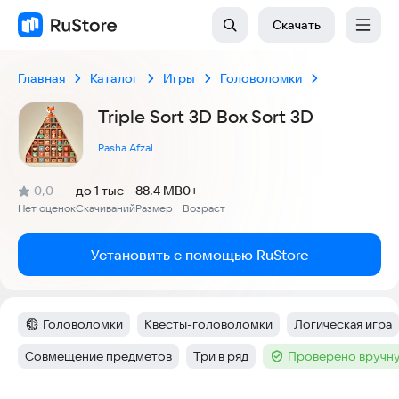
Скачать
Главная
Каталог
Игры
Головоломки
Triple Sort 3D Box Sort 3D
Pasha Afzal
(
)
0,0
до 1 тыс
88.4 MB
0+
Рейтинг:
Нет оценок
Скачиваний
Размер
Возраст
:
:
:
Установить с помощью RuStore
Головоломки
Квесты-головоломки
Логическая игра
Категория
:
Тег
:
Тег
:
Совмещение предметов
Три в ряд
Проверено вручну
Тег
:
Тег
:
Тег
: