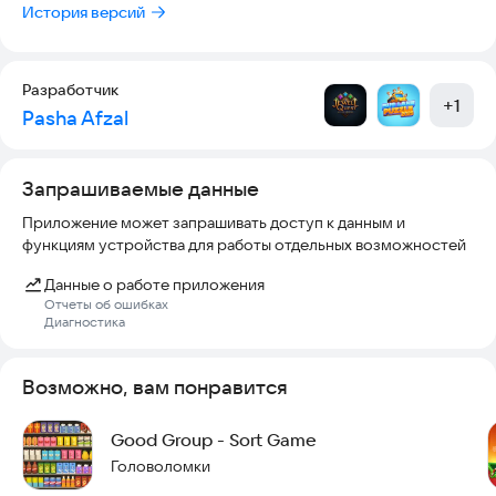
инструменты, чтобы проходить сложные уровни.
История версий
Гиперреалистичные 3D-объекты: подбирайте предметы,
например, закуски, фрукты, напитки и многое другое.
Разработчик
+
1
Pasha Afzal
Игра офлайн: подключение к интернету не требуется —
наслаждайтесь в любое время и в любом месте.
Запрашиваемые данные
Прекрасная графика: потрясающая графика с весёлым,
красочным дизайном.
Приложение может запрашивать доступ к данным и
функциям устройства для работы отдельных возможностей
Как играть
Данные о работе приложения
Сортировка и сопоставление: Добавляйте одинаковые 3D-
Отчеты об ошибках
предметы в корзину или на полку, чтобы составить пару.
Диагностика
Создавайте комбинации: Быстро сопоставляйте три или
Возможно, вам понравится
более предметов, чтобы получить бонусные очки.
Организация полок: Распределяйте предметы по типу или
Good Group - Sort Game
цвету, чтобы получить дополнительные награды.
Головоломки