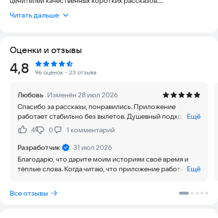
ценителей качественных коротких рассказов.
Читать дальше
Что вас ждёт:
• Коллекция авторских произведений в жанрах: фантастика,
Оценки и отзывы
фэнтези, ужасы и уникальные «пристории»
• Минималистичный дизайн, который не отвлекает от чтения
Рейтинг:
4,8
• Удобное чтение с поддержкой тем (светлая, тёмная, сепия)
96 оценок
・23 отзыва
• Конфиденциальность — ваши данные и прогресс чтения
надёжно защищены
Любовь
Изменён 28 июл 2026
• Система достижений — получайте награды за чтение и
Спасибо за рассказы, понравились. Приложение
коллекционирование
работает стабильно без вылетов. Душевный подход к
Ещё
• Избранное — сохраняйте самые любимые рассказы
читателям. Успехов в развитии проекта!
• Продолжайте чтение с того же места — функция
4
0
1
комментарий
Нравится:
Не нравится:
автосохранения прогресса
Разработчик
31 июл 2026
Особенности:
Благодарю, что дарите моим историям своё время и
тёплые слова. Когда читаю, что приложение работает
Ещё
• Адаптивный интерфейс для комфортного чтения на любом
стабильно — а за этим стоят бессонные ночи с логами и
устройстве
любимым зелёным чаем, — такие отзывы согревают
Все отзывы
• Настраиваемый размер шрифта под ваш вкус
особенно сильно. Главное, чтобы страницы
• Отслеживание прогресса по каждой истории
перелистывались без запинки, а истории
• Возрастные рейтинги для каждого рассказа
задерживались в сердечном кармане подольше. Огонь