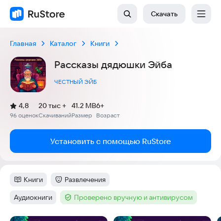
Скачать
Главная
Каталог
Книги
Рассказы дядюшки Эйба
ЧЕСТНЫЙ ЭЙБ
(
)
4,8
20 тыс +
41.2 MB
6+
Рейтинг:
96 оценок
Скачиваний
Размер
Возраст
:
:
:
Установить с помощью RuStore
Книги
Развлечения
Категория
:
Категория
:
Аудиокниги
Проверено вручную и антивирусом
Тег
:
Тег
: