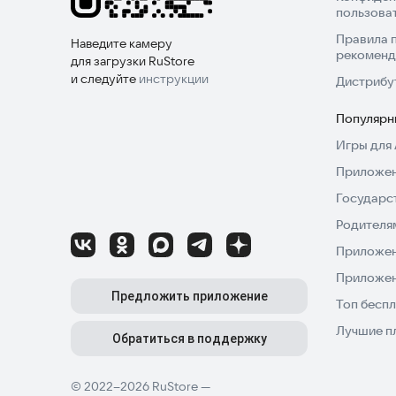
пользова
Правила 
Наведите камеру
рекоменд
для загрузки RuStore
и следуйте
инструкции
Дистрибу
Популярн
Игры для 
Приложен
Государс
Родителя
Приложен
Приложен
Предложить приложение
Топ беспл
Лучшие п
Обратиться в поддержку
© 2022–2026 RuStore —