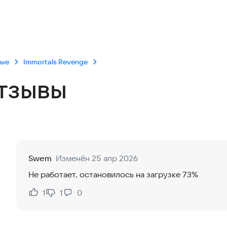
вые
Immortals Revenge
тзывы
Swem
Изменён 25 апр 2026
Не работает, остановилось на загрузке 73%
1
1
0
Нравится:
Не нравится: