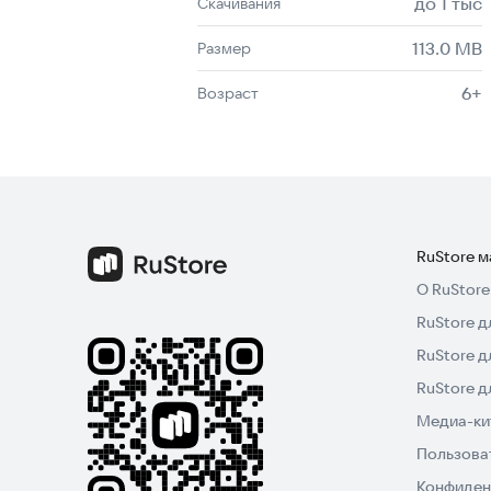
до 1 тыс
Скачивания
113.0 MB
Размер
6+
Возраст
RuStore 
О RuStore
RuStore д
RuStore д
RuStore 
Медиа-кит
Пользова
Конфиден