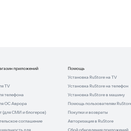
магазин приложений
Помощь
Установка RuStore на TV
ля TV
Установка RuStore на телефон
ля телефона
Установка RuStore в машину
для ОС Аврора
Помощь пользователям RuStor
 (для СМИ и блогеров)
Покупки и возвраты
тельское соглашение
Авторизация в RuStore
циальность для
Сбой обновления приложений