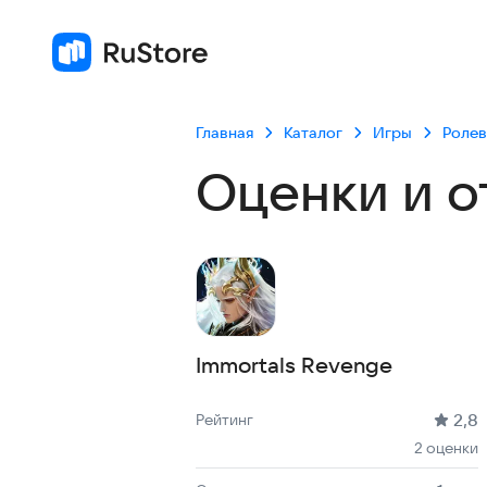
Главная
Каталог
Игры
Роле
Оценки и о
Immortals Revenge
Рейтинг: 2,8, 2 оценки
Скачиваний: до 1 тыс
Размер файла: 113.0 MB
Возрастное ограничение: 113.0 MB
2,8
Рейтинг
2 оценки