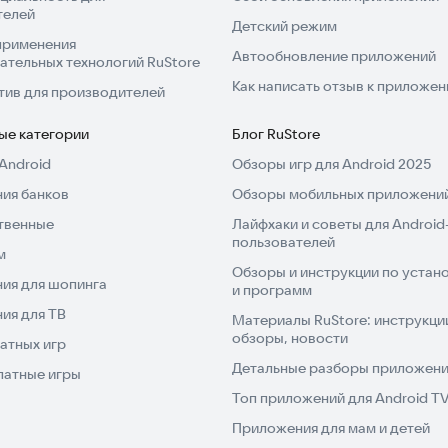
телей
Детский режим
применения
Автообновление приложений
ательных технологий RuStore
Как написать отзыв к приложе
тив для производителей
ые категории
Блог RuStore
Android
Обзоры игр для Android 2025
ия банков
Обзоры мобильных приложений
твенные
Лайфхаки и советы для Android
пользователей
м
Обзоры и инструкции по устано
ия для шопинга
и программ
ия для ТВ
Материалы RuStore: инструкци
обзоры, новости
атных игр
Детальные разборы приложений
латные игры
Топ приложений для Android T
Приложения для мам и детей