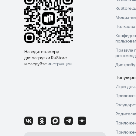
RuStore 
Медиа-кит
Пользова
Конфиден
пользова
Правила 
Наведите камеру
рекоменд
для загрузки RuStore
и следуйте
инструкции
Дистрибу
Популярн
Игры для 
Приложен
Государс
Родителя
Приложен
Приложен