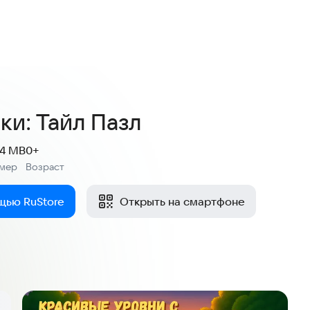
5,0
34 оценки
ки: Тайл Пазл
.4 MB
0+
змер
Возраст
:
щью RuStore
Открыть на смартфоне