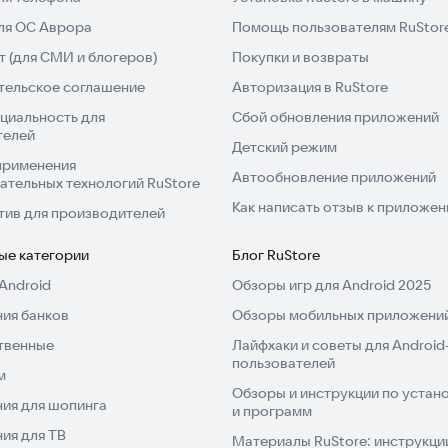
для ОС Аврора
Помощь пользователям RuStor
 (для СМИ и блогеров)
Покупки и возвраты
тельское соглашение
Авторизация в RuStore
циальность для
Сбой обновления приложений
телей
Детский режим
применения
Автообновление приложений
ательных технологий RuStore
Как написать отзыв к приложе
тив для производителей
ые категории
Блог RuStore
Android
Обзоры игр для Android 2025
ия банков
Обзоры мобильных приложений
твенные
Лайфхаки и советы для Android
пользователей
м
Обзоры и инструкции по устано
ия для шопинга
и программ
ия для ТВ
Материалы RuStore: инструкци