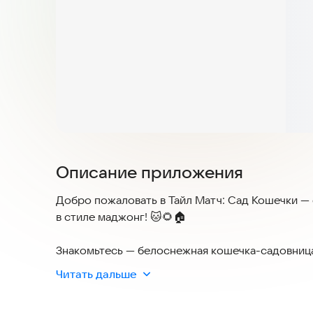
Описание приложения
Добро пожаловать в Тайл Матч: Сад Кошечки —
в стиле маджонг! 🐱🌻🏠
Знакомьтесь — белоснежная кошечка-садовница
Помогите ей выращивать овощи и превратить п
Читать дальше
Как играть очень просто: