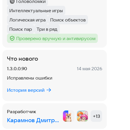
Головоломки
Категория
:
Интеллектуальные игры
Тег
:
Логическая игра
Поиск объектов
Тег
:
Тег
:
Поиск пар
Три в ряд
Тег
:
Тег
:
Проверено вручную и антивирусом
Тег
:
Что нового
Версия:
Дата:
1.3.0.0.90
14 мая 2026
Исправлены ошибки
История версий
Разработчик
+
13
Карамнов Дмитрий Юрьевич