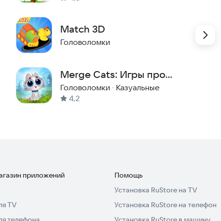
3 в ряд
Match 3D
Головоломки
Merge Cats: Игры про
котиков!
Головоломки
·
Казуальные
4,2
магазин приложений
Помощь
Установка RuStore на TV
ля TV
Установка RuStore на телефон
ля телефона
Установка RuStore в машину