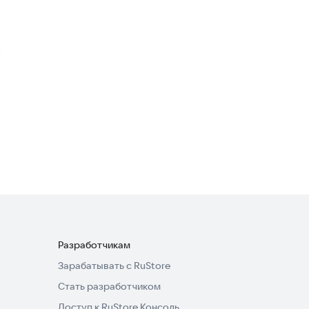
Tile Vacation - Triple Match
Головоломки
4,4
Fruit Mahjong Tiles
Головоломки
5,0
Разработчикам
Зарабатывать с RuStore
Стать разработчиком
Доступ к RuStore Консоль