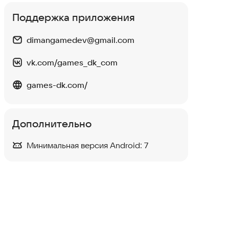
Поддержка приложения
dimangamedev@gmail.com
vk.com/games_dk_com
games-dk.com/
Дополнительно
Минимальная версия Android:
7
Blossom Match - Puzzle
Game
Головоломки
·
Казуальные
4,1