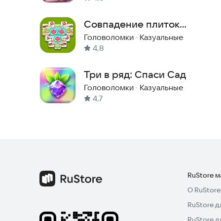
Совпадение плиток
маджонг 3 в ряд - Мир
Головоломки
·
Казуальные
4,8
сладостей
Три в ряд: Спаси Сад
Головоломки
·
Казуальные
4,7
RuStore 
О RuStore
RuStore д
RuStore д