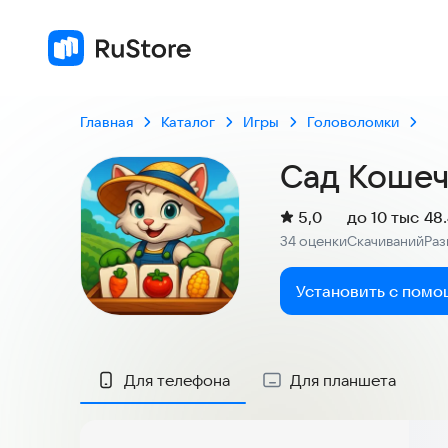
Главная
Каталог
Игры
Головоломки
Сад Кошеч
(
)
5,0
до 10 тыс
48
Рейтинг:
34 оценки
Скачиваний
Ра
:
:
Установить с помо
Скриншоты
Для телефона
Для планшета