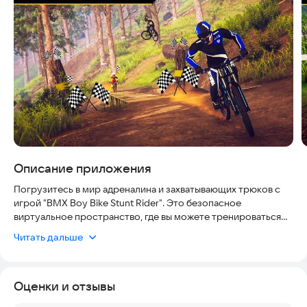
Описание приложения
Погрузитесь в мир адреналина и захватывающих трюков с
игрой "BMX Boy Bike Stunt Rider". Это безопасное
виртуальное пространство, где вы можете тренироваться
без риска травм, а интуитивное управление позволяет легко
Читать дальше
начать играть даже новичкам. Игра актуальна для всех, кто
любит экстремальный спорт, и работает на современных
устройствах без необходимости постоянного подключения
Оценки и отзывы
к интернету.