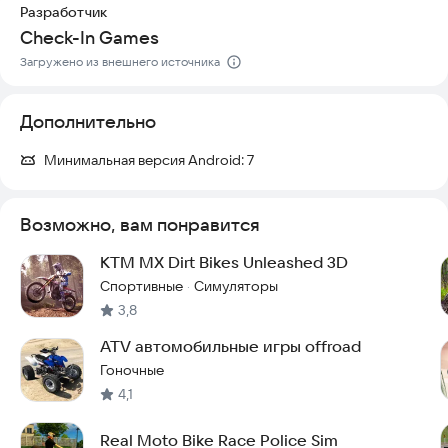
Разработчик
испытать волнение и свободу, которые дарит BMX.
Check-In Games
Соревнуйтесь с друзьями, устанавливайте рекорды и
делитесь своими лучшими моментами в социальных сетях.
Загружено из внешнего источника
Откройте для себя мир экстремального велоспорта и
станьте легендой BMX!
Дополнительно
Скачивайте игру прямо сейчас и начните свой путь к
вершине!
Минимальная версия Android:
7
Возможно, вам понравится
KTM MX Dirt Bikes Unleashed 3D
Спортивные
Симуляторы
·
3,8
ATV автомобильные игры offroad
Гоночные
4,1
Real Moto Bike Race Police Sim