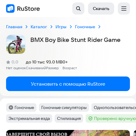
Скачать
Главная
Каталог
Игры
Гоночные
BMX Boy Bike Stunt Rider Game
(
)
0,0
до 10 тыс
93.0 MB
0+
Рейтинг:
Нет оценок
Скачиваний
Размер
Возраст
:
:
:
Установить с помощью RuStore
Гоночные
Гоночные симуляторы
Однопользовательск
Категория
:
Тег
:
Тег
:
Экстремальная езда
Стилизация
Проверено вручную
Тег
:
Тег
:
Тег
:
Скриншоты