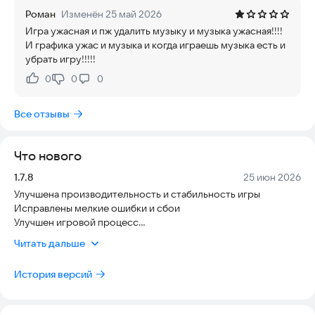
Станьте виртуозом BMX, покоряя головокружительные
Роман
Изменён 25 май 2026
трассы и демонстрируя мастерство в воздухе. Эта игра
Игра ужасная и пж удалить музыку и музыка ужасная!!!!
предлагает не просто гонки, а возможность выразить свою
И графика ужас и музыка и когда играешь музыка есть и
индивидуальность через сложные трюки и безумные
убрать игру!!!!!
комбинации.
0
0
0
Нравится:
Не нравится:
Испытайте себя на разнообразных уровнях, каждый из
которых бросает новый挑战. От гонок по живописным
Все отзывы
речных долинам до захватывающих соревнований на
стадионах, полных ликующих зрителей, "BMX Boy Bike Stunt
Rider" не даст вам заскучать. Разблокируйте новые
Что нового
велосипеды, каждый со своими уникальными
характеристиками, и настройте их под свой стиль игры.
Версия:
Дата:
1.7.8
25 июн 2026
Улучшена производительность и стабильность игры
Управление в игре интуитивно понятно, что позволяет легко
Исправлены мелкие ошибки и сбои
освоить базовые трюки и постепенно переходить к более
Улучшен игровой процесс
сложным элементам. Реалистичная физика добавляет
Обновлён интерфейс для более удобной навигации
Читать дальше
глубины игровому процессу, making каждое приземление
Оптимизировано для лучшей совместимости с
важным и требующим точности. Почувствуйте себя
устройствами
настоящим райдером BMX, выполняя трюки, которые
История версий
кажутся невозможными.
"BMX Boy Bike Stunt Rider" – это не просто игра, это способ