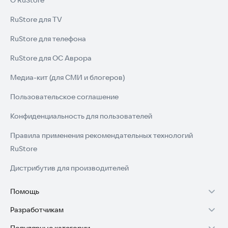
О RuStore
RuStore для TV
RuStore для телефона
RuStore для ОС Аврора
Медиа-кит (для СМИ и блогеров)
Пользовательское соглашение
Конфиденциальность для пользователей
Правила применения рекомендательных технологий
RuStore
Дистрибутив для производителей
Помощь
Разработчикам
Установка RuStore на TV