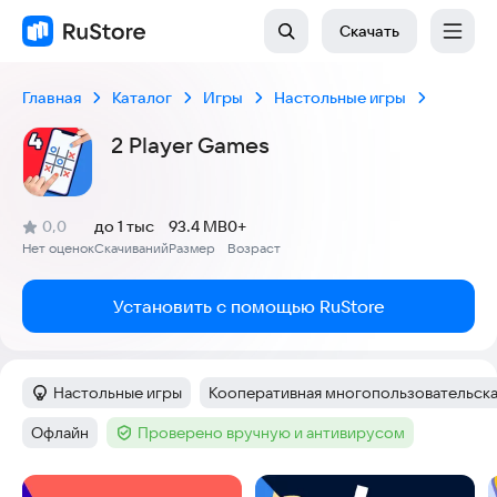
Скачать
Главная
Каталог
Игры
Настольные игры
2 Player Games
(
)
0,0
до 1 тыс
93.4 MB
0+
Рейтинг:
Нет оценок
Скачиваний
Размер
Возраст
:
:
:
Установить с помощью RuStore
Настольные игры
Кооперативная многопользовательска
Категория
:
Тег
:
Офлайн
Проверено вручную и антивирусом
Тег
:
Тег
:
Скриншоты