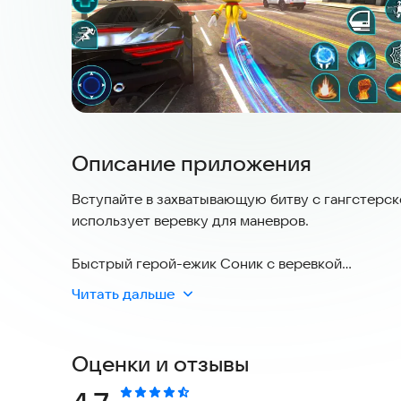
Описание приложения
Вступайте в захватывающую битву с гангстерск
использует веревку для маневров.
Быстрый герой-ежик Соник с веревкой
Читать дальше
Герой с веревкой Соник — это динамичная игра
приключения в современном городском окружен
и раскачиваться на своем хвосте-веревке. Гот
Оценки и отзывы
летать и сбегать из криминального мегаполиса
от бандитов в огромном городе. Исследуйте ф