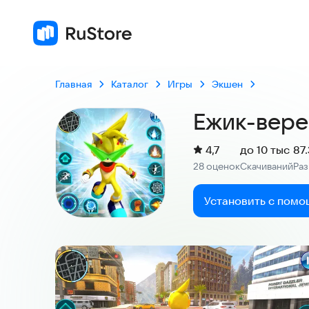
Главная
Каталог
Игры
Экшен
Ежик-вере
(
)
4,7
до 10 тыс
87
Рейтинг:
28 оценок
Скачиваний
Ра
:
:
Установить с помо
Скриншоты