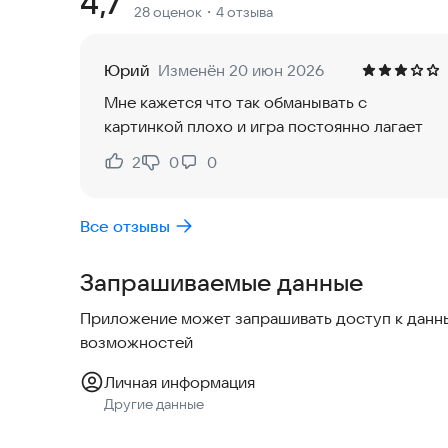
Рейтинг:
4,7
28 оценок
・4 отзыва
анимацией персонажа. Поднимайтесь по небоскр
бандами в этой истории о синем супергерое. 
уничтожьте злодеев в этом сверхбыстром прик
Юрий
Изменён 20 июн 2026
Мне кажется что так обманывать с
Исследуйте большой трехмерный город, побежд
картинкой плохо и игра постоянно лагает
автомобилей, мафию и террористов в этой зах
супергероями и их союзниками происходят в к
2
0
0
Нравится:
Не нравится:
ждет динамичный экшн с супергероями и борьб
супергероя и быстрого ежа-супергероя.
Все отзывы
Попробуйте установить игру прямо сейчас, что
Запрашиваемые данные
Приложение может запрашивать доступ к данны
возможностей
Личная информация
Другие данные