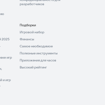
разработчиков
нию
Подборки
Игровой набор
 2025
Финансы
-
Самое необходимое
Полезные инструменты
вке игр
Приложения для часов
Высокий рейтинг
и,
 и игр
V