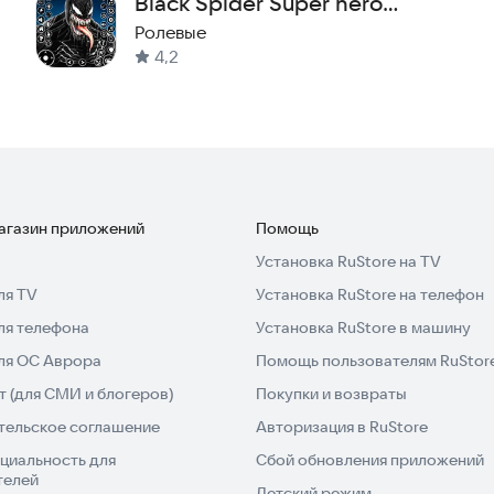
Black Spider Super hero
Games
Ролевые
4,2
магазин приложений
Помощь
Установка RuStore на TV
ля TV
Установка RuStore на телефон
ля телефона
Установка RuStore в машину
для ОС Аврора
Помощь пользователям RuStor
 (для СМИ и блогеров)
Покупки и возвраты
тельское соглашение
Авторизация в RuStore
циальность для
Сбой обновления приложений
телей
Детский режим