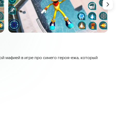
ой мафией в игре про синего героя-ежа, который
 о супергерое-еже, способном летать и совершать
ии. Синий супергерой-монстр готов бегать, летать
овы ли вы помочь этому синему супергерою-ежу
? Станьте героем-ежом с веревкой и спасите жителей
утуристический гангстерский район с впечатляющей