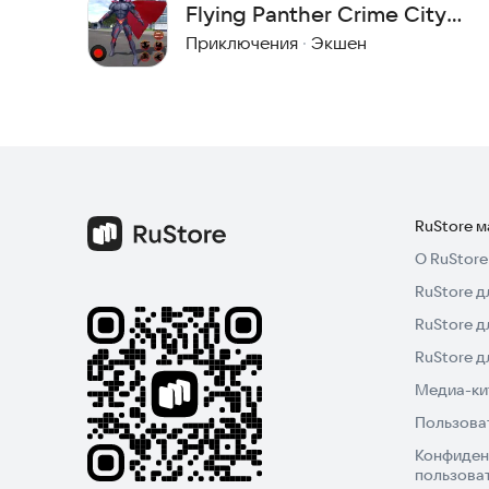
Flying Panther Crime City
Spider Hero
Приключения
·
Экшен
RuStore 
О RuStore
RuStore д
RuStore д
RuStore 
Медиа-кит
Пользова
Конфиден
пользова