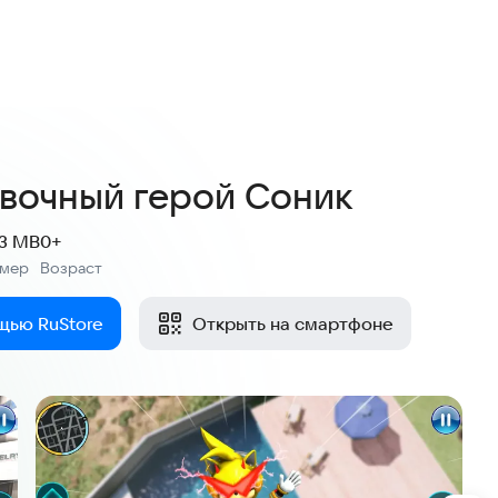
4,7
28 оценок
вочный герой Соник
.3 MB
0+
змер
Возраст
:
щью RuStore
Открыть на смартфоне