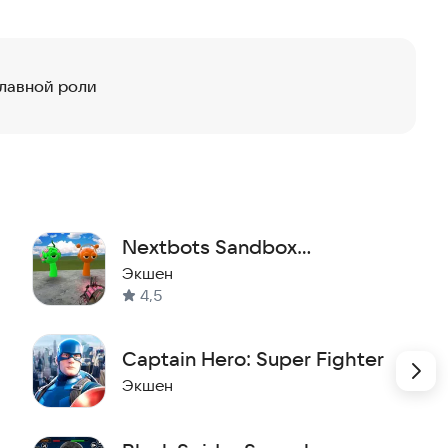
главной роли
Nextbots Sandbox
Playground
Экшен
4,5
Captain Hero: Super Fighter
Экшен