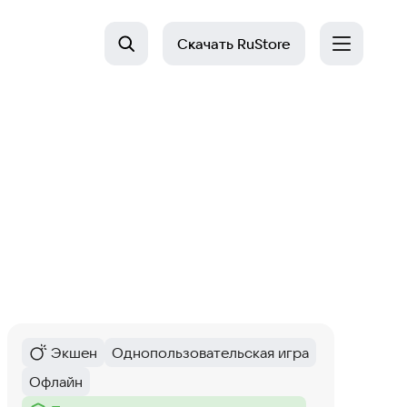
Скачать
RuStore
Экшен
Однопользовательская игра
Категория
:
Тег
:
Офлайн
Тег
: