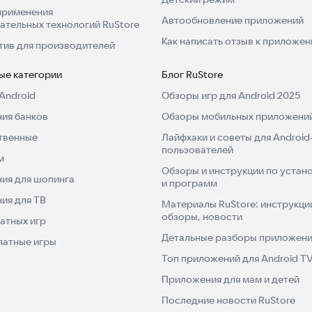
применения
Автообновление приложений
ательных технологий RuStore
Как написать отзыв к приложе
тив для производителей
ые категории
Блог RuStore
Android
Обзоры игр для Android 2025
ия банков
Обзоры мобильных приложений
твенные
Лайфхаки и советы для Android
пользователей
м
Обзоры и инструкции по устано
ия для шопинга
и программ
ия для ТВ
Материалы RuStore: инструкци
обзоры, новости
атных игр
Детальные разборы приложений
латные игры
Топ приложений для Android T
Приложения для мам и детей
Последние новости RuStore