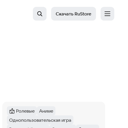
Скачать
RuStore
Ролевые
Аниме
Категория
:
Тег
:
Однопользовательская игра
Тег
: