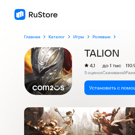
Главная
Каталог
Игры
Ролевые
TALION
(
)
4,1
до 1 тыс
110
Рейтинг:
5 оценок
Скачиваний
Раз
:
:
Установить с помо
Скриншоты