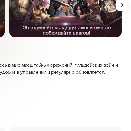
есь в мир масштабных сражений, гильдейских войн и
 удобна в управлении и регулярно обновляется,
от милого до харизматичного. Используйте жесты и
енты для создания неповторимого образа.