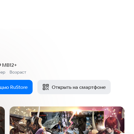
.9 MB
12+
мер
Возраст
:
щью RuStore
Открыть на смартфоне