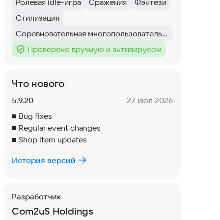
Ролевая idle-игра
Сражения
Фэнтези
Тег
:
Тег
:
Тег
:
Стилизация
Тег
:
Соревновательная многопользовательская игра
Тег
:
Проверено вручную и антивирусом
Тег
:
Что нового
Версия:
Дата:
5.9.20
27 июл 2026
■ Bug fixes
■ Regular event changes
■ Shop item updates
История версий
Разработчик
Com2uS Holdings