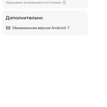
Загружено из внешнего источника
Дополнительно
Минимальная версия Android:
7
Dungeon: Enchanted
Kingdom RPG
Ролевые
·
Приключения
4,7
BraWar оффлайн экшен РПГ
Ролевые
·
Приключения
4,5