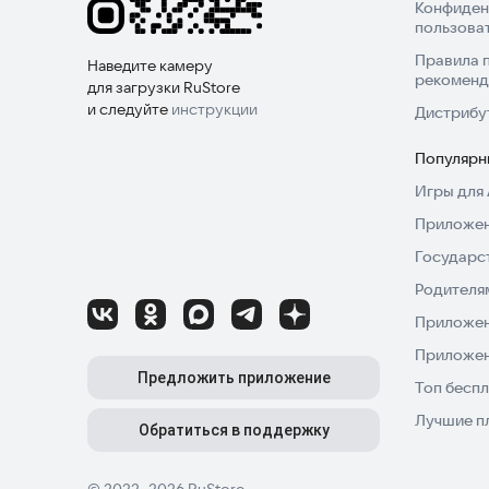
Скачайте игру прямо сейчас и начните свое при
Конфиден
пользова
Правила 
Наведите камеру
рекоменд
для загрузки RuStore
и следуйте
инструкции
Дистрибу
Популярн
Игры для 
Приложен
Государс
Родителя
Приложен
Приложен
Предложить приложение
Топ беспл
Лучшие п
Обратиться в поддержку