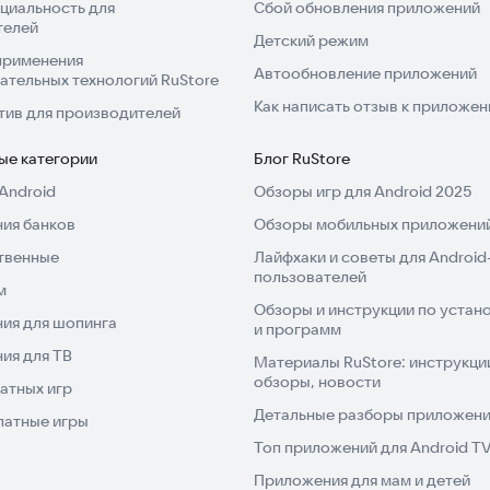
ключение в мире Талиона!
циальность для
Сбой обновления приложений
телей
Детский режим
применения
Автообновление приложений
ательных технологий RuStore
Как написать отзыв к приложе
тив для производителей
ые категории
Блог RuStore
Android
Обзоры игр для Android 2025
ия банков
Обзоры мобильных приложений
твенные
Лайфхаки и советы для Android
пользователей
м
Обзоры и инструкции по устано
ия для шопинга
и программ
ия для ТВ
Материалы RuStore: инструкци
обзоры, новости
атных игр
Детальные разборы приложений
латные игры
Топ приложений для Android T
Приложения для мам и детей