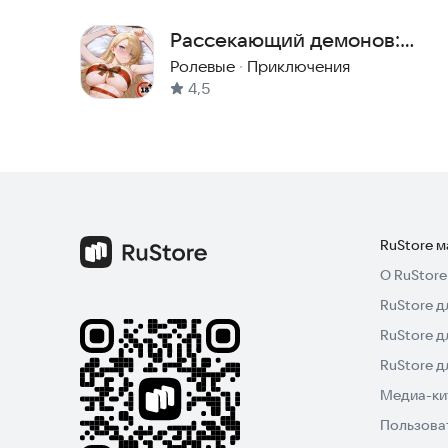
Сайт игры:
http://bit.ly/TALION_R
Рассекающий демонов:
Группа в социальной сети:
https://vk.com/talionr
Tactical RPG
Ролевые
·
Приключения
Telegram:
https://t.me/talion_ru
4,5
📱 Разрешения приложения
Обязательные: не требуются.
Опциональные: уведомления (для push-сообщен
Управление разрешениями:
Android 6.0+: Настройки → Приложения → TAL
Android 5.1.1 и ниже: обновите операционную с
RuStore 
О RuStore
📄 Правовая информация
RuStore д
Условия использования:
http://terms.withhive.
Политика конфиденциальности:
http://terms.wi
RuStore д
Поддержка:
RuStore 
Сайт Com2uS Holdings:
https://www.withhive.co
Медиа-кит
Обратная связь:
https://m.withhive.com/customer
Пользова