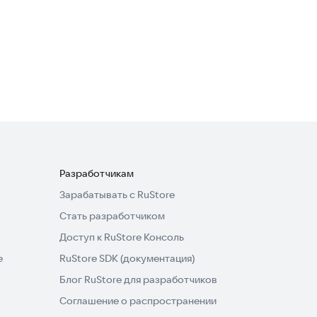
GOWCOS - The Ultimate
Sparta
Приключения
5,0
Разработчикам
Зарабатывать с RuStore
Стать разработчиком
Доступ к RuStore Консоль
e
RuStore SDK (документация)
Блог RuStore для разработчиков
Соглашение о распространении