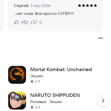
фантастических существах.
Сергей
2 апр 2026
йтесь в бою.
...нет слов. Все просто СУПЕР.!!!
ам в сражениях.
0
2
0
Нравится:
Не нравится:
те с союзниками и сражайтесь за славу и награды в
учих боссов, включая гигантского дракона Пранерин.
а!
Mortal Kombat: Unchained
Экшен
 и выше.
2,9
орейский, японский, китайский (упрощённый и
.
NARUTO SHIPPUDEN
едметы.
Ролевые
·
Экшен
3,4