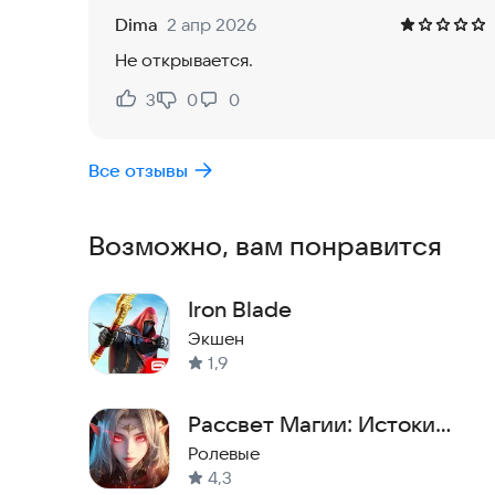
Ездовые животные: исследуйте мир верхом на 
Dima
2 апр 2026
Крылья: подчеркните стиль персонажа и выделя
Не открывается.
Хранилки: верные спутники, которые помогут в
3
0
0
Нравится:
Не нравится:
👥 Гильдии и рейда
Вступайте в гильдию, участвуйте в рейдах вмес
Все отзывы
битвах между гильдиями.
🐉 Сражения с боссами
Возможно, вам понравится
Объединяйтесь с альянсом, чтобы победить мог
Отвоюйте главные ворота и спасите мир Талион
Iron Blade
🌍 Техническая информация
Экшен
Минимальные требования: ОЗУ 2 ГБ, Android 4.4
1,9
Поддерживаемые языки: русский, английский, к
традиционный), немецкий, французский, тайский
Рассвет Магии: Истоки
Внутриигровые покупки: доступны платные пр
Силы
Ролевые
4,3
🔗 Официальные ресурсы