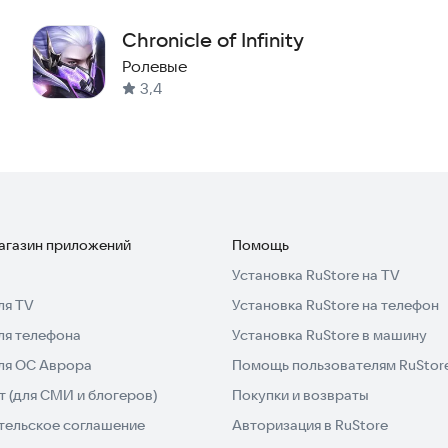
Chronicle of Infinity
u
Ролевые
3,4
ий).
ION → Разрешения.
истему или удалите приложение.
магазин приложений
Помощь
Установка RuStore на TV
ля TV
Установка RuStore на телефон
com/terms/policy/view/M3#T1
thhive.com/terms/policy/view/M3#T3
ля телефона
Установка RuStore в машину
для ОС Аврора
Помощь пользователям RuStor
m
 (для СМИ и блогеров)
Покупки и возвраты
/inquire
тельское соглашение
Авторизация в RuStore