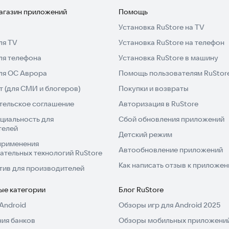
магазин приложений
Помощь
Установка RuStore на TV
ля TV
Установка RuStore на телефон
ля телефона
Установка RuStore в машину
для ОС Аврора
Помощь пользователям RuStor
 (для СМИ и блогеров)
Покупки и возвраты
тельское соглашение
Авторизация в RuStore
циальность для
Сбой обновления приложений
телей
Детский режим
применения
Автообновление приложений
ательных технологий RuStore
Как написать отзыв к приложе
тив для производителей
ые категории
Блог RuStore
Android
Обзоры игр для Android 2025
ия банков
Обзоры мобильных приложений