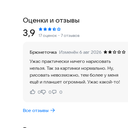
поверх изображения и обводите видимые линии. 
Здесь можно выбрать картинку из галереи или
Оценки и отзывы
накладывает прозрачный слой на фото, чтобы б
изображение можно масштабировать, заблокиро
Рейтинг:
3,9
17 оценок
・7 отзывов
штатив, чашку или стопку книг. Просто положит
станет вашим гидом.
Брюнеточка
Изменён 6 авг 2026
В разделе «Рисование объекта» доступны готов
Ужас практически ничего нарисовать
экран и начните обводить объект. Прозрачност
нельзя. Так за картинки нормально. Ну,
плавно и эффективно.
рисовать невозможно, тем более у меня
ещё и планшет огромный. Ужас какой-то!
Основные возможности:
• Легкость в использовании.
0
0
0
Нравится:
Не нравится:
• Обучение рисованию и трассировке.
• Быстрое создание эскизов и картин.
Все отзывы
• Выбор готовых изображений из приложения.
• Загрузка картинок из галереи.
• Съемка фото камерой.