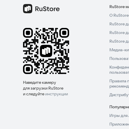
RuStore 
О RuStore
RuStore д
RuStore д
RuStore 
Медиа-кит
Пользова
Конфиден
пользова
Правила 
Наведите камеру
рекоменд
для загрузки RuStore
и следуйте
инструкции
Дистрибу
Популярн
Игры для 
Приложен