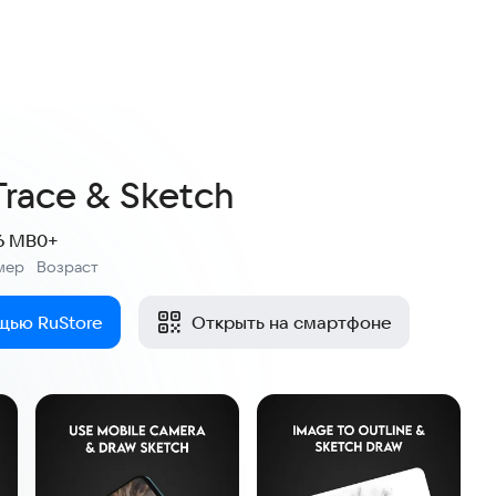
3,9
17 оценок
Trace & Sketch
6 MB
0+
мер
Возраст
:
щью RuStore
Открыть на смартфоне