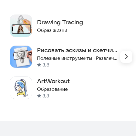
листом.
рачности.
Drawing Tracing
Образ жизни
оцессе рисования.
ом.
Рисовать эскизы и скетчи
орить уже сегодня!
АР, простое рисование AR
Полезные инструменты
·
Развлечения
3,8
ArtWorkout
Образование
3,3