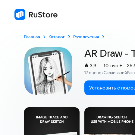
Главная
Каталог
Развлечения
AR Draw - 
(
)
3,9
10 тыс +
26.
Рейтинг:
17 оценок
Скачиваний
Раз
:
:
Установить с помо
Скриншоты