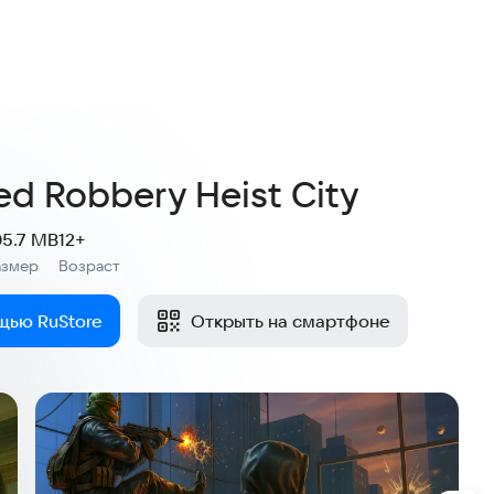
d Robbery Heist City
05.7 MB
12+
азмер
Возраст
:
щью RuStore
Открыть на смартфоне