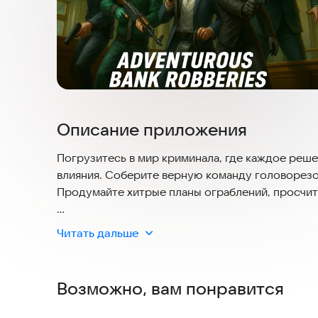
Описание приложения
Погрузитесь в мир криминала, где каждое решен
влияния. Соберите верную команду головорезов
Продумайте хитрые планы ограблений, просчит
Чувствуйте адреналин в перестрелках с полиц
Читать дальше
оружие: от пистолетов и дробовиков до автома
выжить в жестоком мире.
Возможно, вам понравится
Управляйте своей империей, расширяя террито
Занимайтесь торговлей оружием и наркотиками,