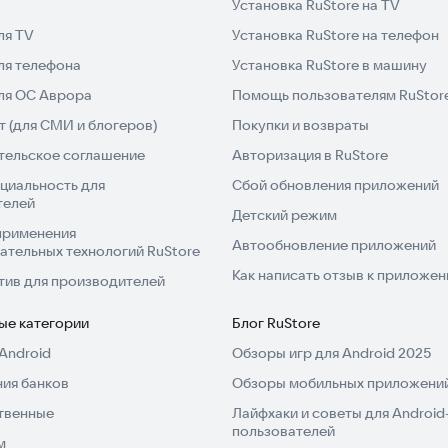
Установка RuStore на TV
 про ограбление банка
ля TV
Установка RuStore на телефон
 банка
ля телефона
Установка RuStore в машину
ограбление
для ОС Аврора
Помощь пользователям RuStor
 (для СМИ и блогеров)
Покупки и возвраты
ытать острые ощущения от криминального мира.
тельское соглашение
Авторизация в RuStore
циальность для
Сбой обновления приложений
телей
Детский режим
применения
Автообновление приложений
ательных технологий RuStore
Как написать отзыв к приложе
тив для производителей
ые категории
Блог RuStore
Android
Обзоры игр для Android 2025
ия банков
Обзоры мобильных приложений
твенные
Лайфхаки и советы для Android
пользователей
м