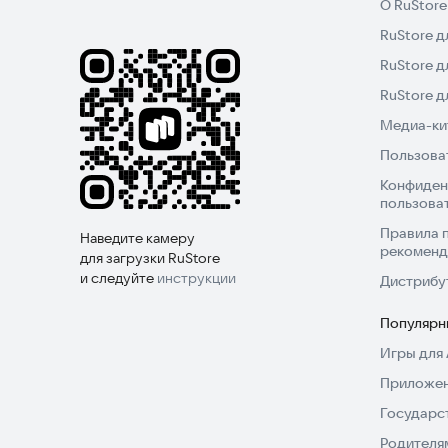
О RuStore
• Экстремальная стрельба из пистолета в играх
RuStore д
• Миссия по ограблению в играх про ограбление
RuStore д
• HD-графика и реалистичный звук в играх про 
• Разнообразное оружие в играх про стрельбу
RuStore 
Медиа-кит
Попробуйте эту игру прямо сейчас, чтобы исп
Пользова
Конфиден
пользова
Правила 
Наведите камеру
рекоменд
для загрузки RuStore
и следуйте
инструкции
Дистрибу
Популярн
Игры для 
Приложен
Государс
Родителя