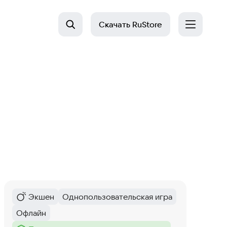
Скачать
RuStore
Экшен
Однопользовательская игра
Категория
:
Тег
:
Офлайн
Тег
: