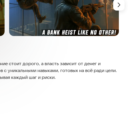
ие стоит дорого, а власть зависит от денег и
 с уникальными навыками, готовых на всё ради цели.
ывая каждый шаг и риски.
ией и вражескими бандами. Используйте разное
тов и снайперских винтовок, чтобы победить врагов и
рии и контролируя незаконную деятельность.
 открывайте подпольные казино и участвуйте в