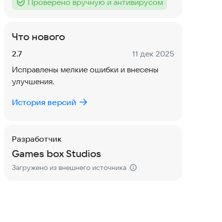
Проверено вручную и антивирусом
Тег
:
Что нового
Версия:
Дата:
2.7
11 дек 2025
Исправлены мелкие ошибки и внесены
улучшения.
История версий
Разработчик
Games box Studios
Загружено из внешнего источника