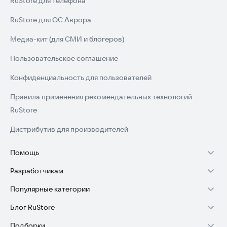
RuStore для телефона
RuStore для ОС Аврора
Медиа-кит (для СМИ и блогеров)
Пользовательское соглашение
Конфиденциальность для пользователей
Правила применения рекомендательных технологий
RuStore
Дистрибутив для производителей
Помощь
Разработчикам
Установка RuStore на TV
Популярные категории
Зарабатывать с RuStore
Установка RuStore на телефон
Блог RuStore
Игры для Android
Стать разработчиком
Установка RuStore в машину
Подборки