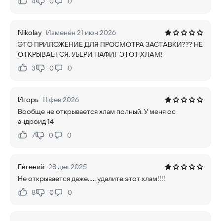
4
0
0
Нравится:
Не нравится:
Nikolay
Изменён 21 июн 2026
ЭТО ПРИЛОЖЕНИЕ ДЛЯ ПРОСМОТРА ЗАСТАВКИ??? НЕ
ОТКРЫВАЕТСЯ. УБЕРИ НАФИГ ЭТОТ ХЛАМ!
3
0
0
Нравится:
Не нравится:
Игорь
11 фев 2026
Вообще не открывается хлам полный. У меня ос
андроид 14
7
0
0
Нравится:
Не нравится:
Евгений
28 дек 2025
Не открывается даже..... удалите этот хлам!!!!
8
0
0
Нравится:
Не нравится: