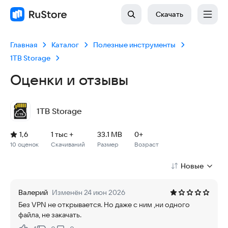
Скачать
Главная
Каталог
Полезные инструменты
1TB Storage
Оценки и отзывы
1TB Storage
Рейтинг: 1,6, 10 оценок
Скачиваний: 1 тыс +
Размер файла: 33.1 MB
Возрастное ограничение: 33.1 MB
1,6
1 тыс +
33.1 MB
0+
10 оценок
Скачиваний
Размер
Возраст
Новые
Валерий
Изменён 24 июн 2026
Без VPN не открывается. Но даже с ним ,ни одного
файла, не закачать.