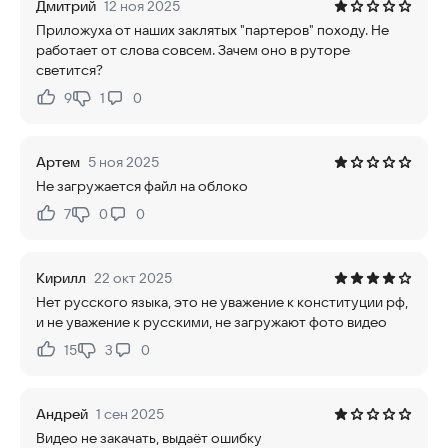
Дмитрий
12 ноя 2025
Приложуха от наших заклятых "партеров" походу. Не
работает от слова совсем. Зачем оно в руторе
светится?
9
1
0
Нравится:
Не нравится:
Артем
5 ноя 2025
Не загружается файл на облоко
7
0
0
Нравится:
Не нравится:
Кирилл
22 окт 2025
Нет русского языка, это не уважение к конституции рф,
и не уважение к русскими, не загружают фото видео
15
3
0
Нравится:
Не нравится:
Андрей
1 сен 2025
Видео не закачать, выдаёт ошибку