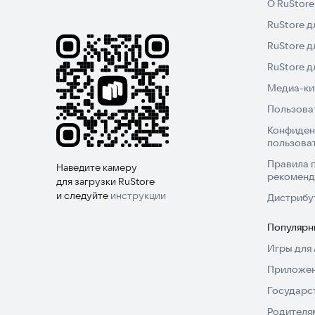
О RuStore
• Полностью офлайн-игра про вертолет
RuStore д
RuStore д
Скачайте и играйте в эту лучшую игру про вер
страны. Попробуйте симулятор прямо сейчас.
RuStore 
Медиа-кит
Пользова
Конфиден
пользова
Правила 
Наведите камеру
рекоменд
для загрузки RuStore
и следуйте
инструкции
Дистрибу
Популярн
Игры для 
Приложен
Государс
Родителя