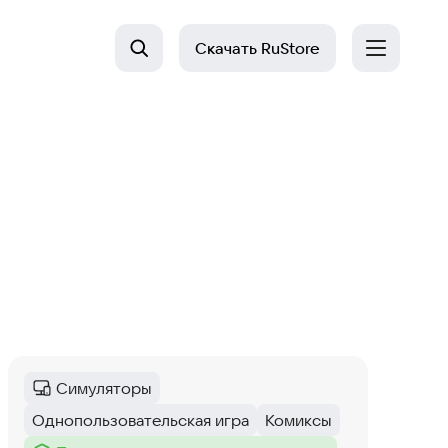
Скачать
RuStore
Симуляторы
Категория
:
Однопользовательская игра
Комиксы
Тег
:
Тег
: