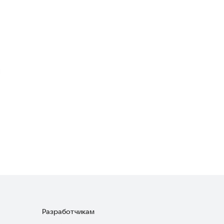
War Sniper: ФПС шутер
Шутеры
·
Экшен
4,0
HellCopter
Шутеры
4,8
Пилот полета самолета
Симуляторы
Разработчикам