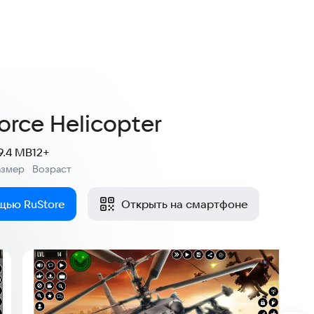
Force Helicopter
9.4 MB
12+
азмер
Возраст
:
щью RuStore
Открыть на смартфоне