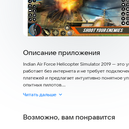
Описание приложения
Indian Air Force Helicopter Simulator 2019 — э
работает без интернета и не требует подключе
платежей и предлагает интуитивно понятное упр
опытных пилотов.
Читать дальше
В этом симуляторе вам предстоит уничтожать н
военные объекты. Начните атаку на самых опас
вертолета и примете участие в боевых миссиях
Возможно, вам понравится
секретного солдата спецназа, готового к опас
включают атаки с использованием военных вер