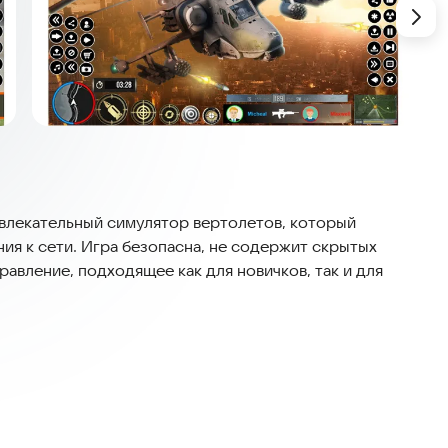
то увлекательный симулятор вертолетов, который
ния к сети. Игра безопасна, не содержит скрытых
авление, подходящее как для новичков, так и для
аземные цели: танки, боевые корабли и другие
ных террористов прямо сейчас. Вы станете пилотом
 по всему разрушенному миру. Здесь вы играете роль
ным заданиям в свободных вертолетах. Миссии
толетов и скрытные операции по устранению целей.