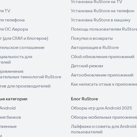
Установка RuStore на TV
ля TV
Установка RuStore на телефон
ля телефона
Установка RuStore в машину
толеты ВВС Индии, чтобы уничтожить врага вашей
для ОС Аврора
Помощь пользователям RuStor
 (для СМИ и блогеров)
Покупки и возвраты
тельское соглашение
Авторизация в RuStore
циальность для
Сбой обновления приложений
телей
Детский режим
применения
Автообновление приложений
ательных технологий RuStore
Как написать отзыв к приложе
тив для производителей
ые категории
Блог RuStore
Android
Обзоры игр для Android 2025
ия банков
Обзоры мобильных приложений
твенные
Лайфхаки и советы для Android
пользователей
м