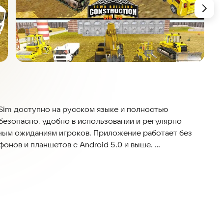
 Sim доступно на русском языке и полностью
безопасно, удобно в использовании и регулярно
ным ожиданиям игроков. Приложение работает без
онов и планшетов с Android 5.0 и выше.
р строительства города, в котором вы можете
ная с малого и постепенно превращая его в
д, начиная с небольшого поселения. Вы сможете