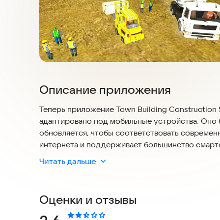
Описание приложения
Теперь приложение Town Building Construction
адаптировано под мобильные устройства. Оно 
обновляется, чтобы соответствовать современ
интернета и поддерживает большинство смартф
Читать дальше
Town Building Construction Sim — это симулято
создавать и развивать собственный город, начи
мегаполис.
Оценки и отзывы
Основная цель — построить процветающий горо