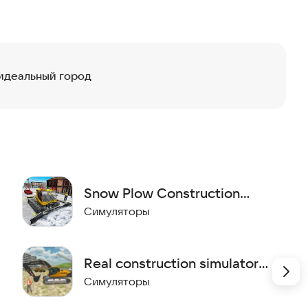
ь идеальный город
Snow Plow Construction
Games
Симуляторы
Real construction simulator -
City Building Games
Симуляторы