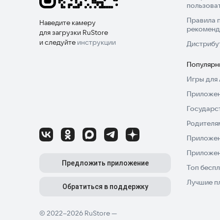
пользова
Правила 
Наведите камеру
рекоменд
для загрузки RuStore
и следуйте
инструкции
Дистрибу
Популярн
Игры для 
Приложен
Государс
Родителя
Приложен
Приложен
Предложить приложение
Топ беспл
Лучшие п
Обратиться в поддержку
© 2022–2026 RuStore —