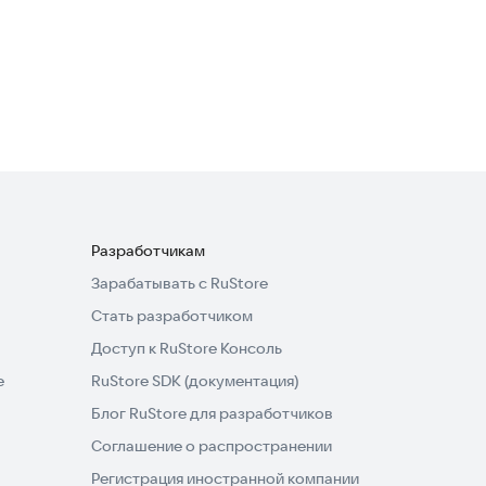
Grand Snow Excavator
Simulator
Симуляторы
4,3
Разработчикам
Зарабатывать с RuStore
Стать разработчиком
Доступ к RuStore Консоль
e
RuStore SDK (документация)
Блог RuStore для разработчиков
Соглашение о распространении
Регистрация иностранной компании