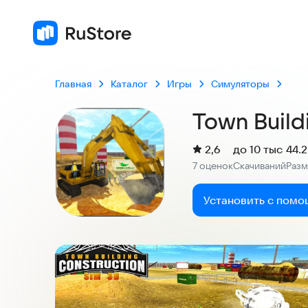
Главная
Каталог
Игры
Симуляторы
Town Build
(
)
2,6
до 10 тыс
44.
Рейтинг:
7 оценок
Скачиваний
Раз
:
:
Установить с помо
Скриншоты