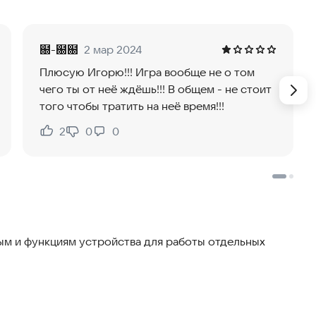
 больницы и другие объекты.
екты, которые можно выбирать, строить, улучшать и
฀-฀฀
2 мар 2024
рой, транспортом, ресурсами и удовлетворять
Плюсую Игорю!!! Игра вообще не о том
чего ты от неё ждёшь!!! В общем - не стоит
того чтобы тратить на неё время!!!
омогут развивать город, привлекать новых жителей и
2
0
0
Нравится:
Не нравится:
ть, то Town Building Construction Sim — идеальный
развитием и наслаждайтесь процессом строительства.
 город уже сегодня!
м и функциям устройства для работы отдельных