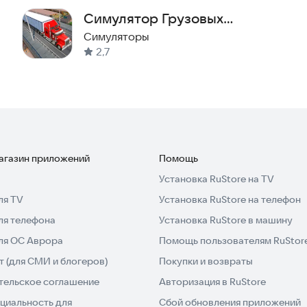
Симулятор Грузовых
Автомобилей USA
Симуляторы
2,7
магазин приложений
Помощь
Установка RuStore на TV
ля TV
Установка RuStore на телефон
ля телефона
Установка RuStore в машину
для ОС Аврора
Помощь пользователям RuStor
 (для СМИ и блогеров)
Покупки и возвраты
тельское соглашение
Авторизация в RuStore
циальность для
Сбой обновления приложений