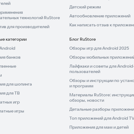
телей
Детский режим
применения
Автообновление приложений
ательных технологий RuStore
Как написать отзыв к приложе
тив для производителей
ые категории
Блог RuStore
Android
Обзоры игр для Android 2025
ия банков
Обзоры мобильных приложений
твенные
Лайфхаки и советы для Android
пользователей
м
Обзоры и инструкции по устано
ия для шопинга
и программ
ия для ТВ
Материалы RuStore: инструкци
обзоры, новости
атных игр
Детальные разборы приложений
латные игры
Топ приложений для Android T
Приложения для мам и детей