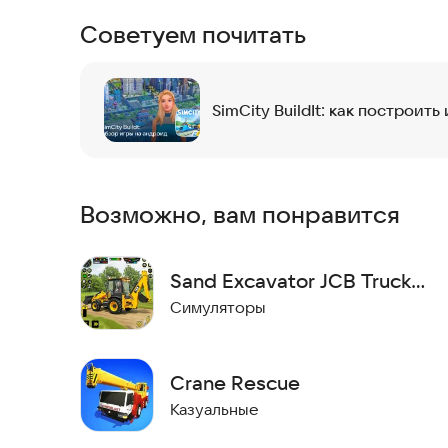
Советуем почитать
SimCity BuildIt: как построит
Возможно, вам понравится
Sand Excavator JCB Truck
3D
Симуляторы
Crane Rescue
Казуальные