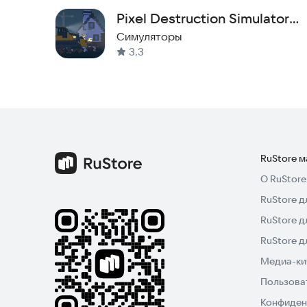
Pixel Destruction Simulator
3D
Симуляторы
3,3
RuStore 
О RuStore
RuStore д
RuStore д
RuStore 
Медиа-кит
Пользова
Конфиден