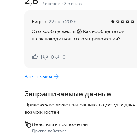
Рейтинг:
2,6
7 оценок
・3 отзыва
строить дома, магазины, офисы, парки, школы,
В приложении есть разнообразные здания и объ
Evgen
22 фев 2026
расширять. Вы можете управлять инфраструкту
Это вообще жесть 😱 Как вообще такой
потребности жителей.
шлак находиться в этом приложении?
Также в игре есть задания и миссии, которые п
улучшать экономику.
1
0
0
Нравится:
Не нравится:
Если вы любите строить, планировать и управля
Все отзывы
выбор. Создайте свой город, управляйте его 
Запрашиваемые данные
Установите приложение и начните строить свой
Приложение может запрашивать доступ к данны
возможностей
Действия в приложении
Другие действия