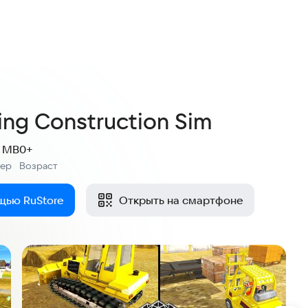
2,6
7 оценок
ing Construction Sim
2 MB
0+
мер
Возраст
:
щью RuStore
Открыть на смартфоне