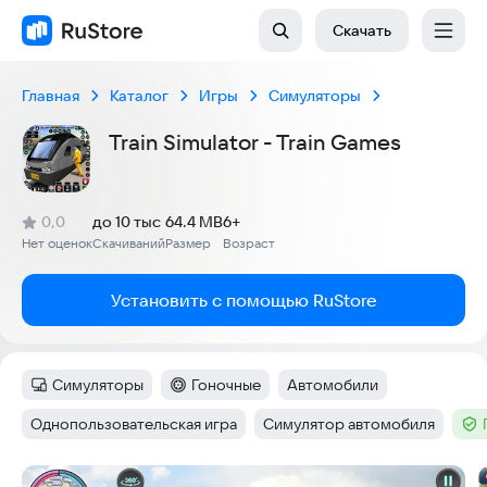
Скачать
Главная
Каталог
Игры
Симуляторы
Train Simulator - Train Games
(
)
0,0
до 10 тыс
64.4 MB
6+
Рейтинг:
Нет оценок
Скачиваний
Размер
Возраст
:
:
:
Установить с помощью RuStore
Симуляторы
Гоночные
Автомобили
Категория
:
Категория
:
Тег
:
Однопользовательская игра
Симулятор автомобиля
Тег
:
Тег
:
Тег
Скриншоты