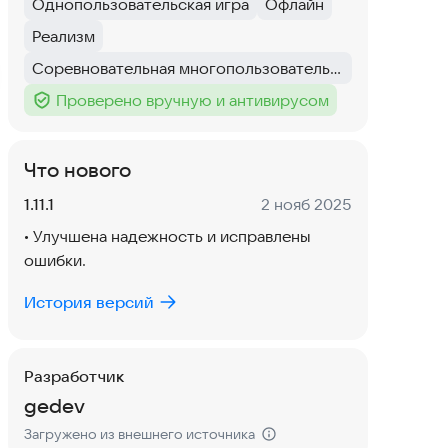
Однопользовательская игра
Офлайн
Тег
:
Тег
:
Реализм
Тег
:
Соревновательная многопользовательская игра
Тег
:
Проверено вручную и антивирусом
Тег
:
Что нового
Версия:
Дата:
1.11.1
2 нояб 2025
• Улучшена надежность и исправлены
ошибки.
История версий
Разработчик
gedev
Загружено из внешнего источника