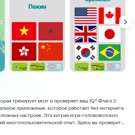
орая тренирует мозг и проверяет ваш IQ? Флаги 2:
уальное приложение, которое работает без интернета
сложных настроек. Эта хитрая игра-голововолокно
ий многопользовательский опыт. Здесь вы проверите
 игре представлено 240 флагов и 14 видов одиночных