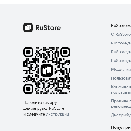
столицы, население, площадь и валюта.
Флаги 2: Мультиплеер отличается современным
головоломка, которая развивает мозг через сло
RuStore 
всего 3 жизни в двух режимах, чтобы освоить вс
О RuStore
RuStore д
Попробуйте Флаги 2: Мультиплеер прямо сейчас
RuStore д
RuStore 
Медиа-кит
Пользова
Конфиден
пользова
Правила 
Наведите камеру
рекоменд
для загрузки RuStore
и следуйте
инструкции
Дистрибу
Популярн