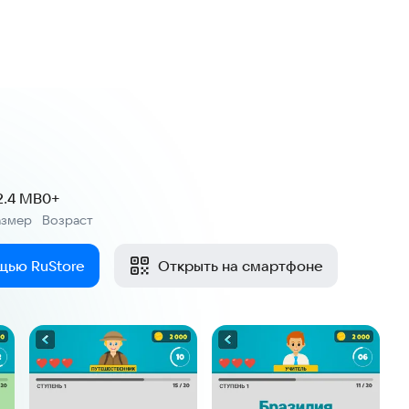
2.4 MB
0+
азмер
Возраст
:
щью RuStore
Открыть на смартфоне