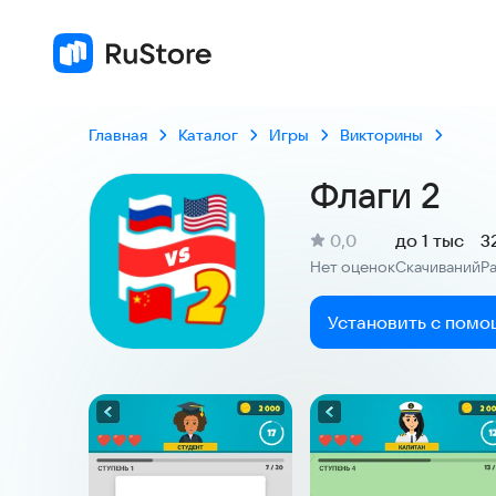
Главная
Каталог
Игры
Викторины
Флаги 2
(
)
0,0
до 1 тыс
3
Рейтинг:
Нет оценок
Скачиваний
Р
:
:
Установить с помо
Скриншоты