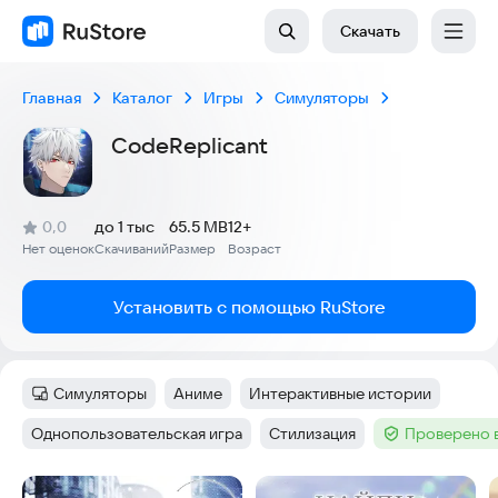
Скачать
Главная
Каталог
Игры
Симуляторы
CodeReplicant
(
)
0,0
до 1 тыс
65.5 MB
12+
Рейтинг:
Нет оценок
Скачиваний
Размер
Возраст
:
:
:
Установить с помощью RuStore
Симуляторы
Аниме
Интерактивные истории
Категория
:
Тег
:
Тег
:
Однопользовательская игра
Стилизация
Проверено 
Тег
:
Тег
:
Тег
:
Скриншоты