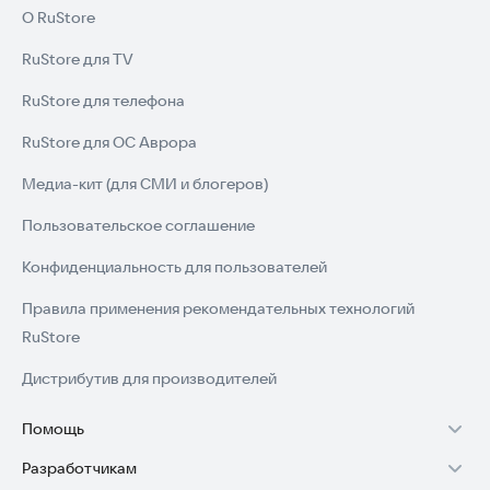
О RuStore
RuStore для TV
RuStore для телефона
RuStore для ОС Аврора
Медиа-кит (для СМИ и блогеров)
Пользовательское соглашение
Конфиденциальность для пользователей
Правила применения рекомендательных технологий
RuStore
Дистрибутив для производителей
Помощь
Разработчикам
Установка RuStore на TV