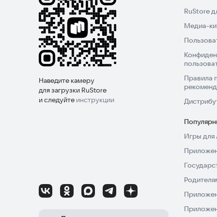
RuStore 
Медиа-кит
Пользова
Конфиден
пользова
Правила 
Наведите камеру
рекоменд
для загрузки RuStore
и следуйте
инструкции
Дистрибу
Популярн
Игры для 
Приложен
Государс
Родителя
Приложен
Приложен