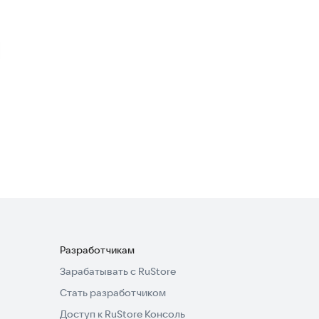
Три в ряд: Создай свою
мечту
Головоломки
3,1
Дизайн Дачи: Три в ряд
Головоломки
·
Казуальные
3,4
Разработчикам
Зарабатывать с RuStore
Стать разработчиком
Доступ к RuStore Консоль