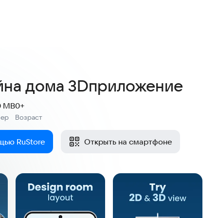
йна дома 3Dприложение
0 MB
0+
мер
Возраст
:
щью RuStore
Открыть на смартфоне