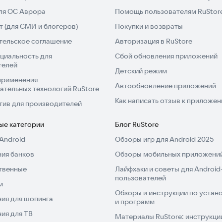
для ОС Аврора
Помощь пользователям RuStor
 (для СМИ и блогеров)
Покупки и возвраты
тельское соглашение
Авторизация в RuStore
циальность для
Сбой обновления приложений
телей
Детский режим
применения
Автообновление приложений
ательных технологий RuStore
Как написать отзыв к приложе
тив для производителей
ые категории
Блог RuStore
Android
Обзоры игр для Android 2025
ия банков
Обзоры мобильных приложений
твенные
Лайфхаки и советы для Android
пользователей
м
Обзоры и инструкции по устано
ия для шопинга
и программ
ия для ТВ
Материалы RuStore: инструкци