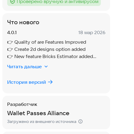
Проверено вручную и антивирусом
Тег
:
Что нового
Версия:
Дата:
4.0.1
18 мар 2026
👉 Quality of are Features Improved
👉 Create 2d designs option added
👉 New feature Bricks Estimator added
👉 Bugs Fixed & Performance Improved
Читать дальше
История версий
Разработчик
Wallet Passes Alliance
Загружено из внешнего источника