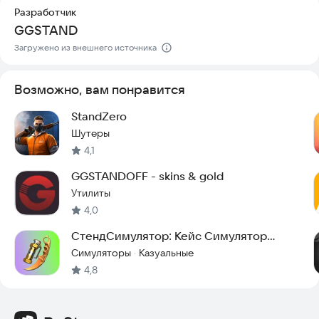
Разработчик
GGSTAND
Загружено из внешнего источника
Возможно, вам понравится
StandZero
Шутеры
4,1
GGSTANDOFF - skins & gold
Утилиты
4,0
СтендСимулятор: Кейс Симулятор
Стандофф 2
Симуляторы
Казуальные
·
4,8