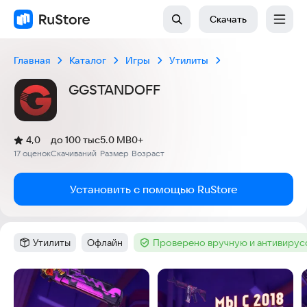
Скачать
Главная
Каталог
Игры
Утилиты
GGSTANDOFF
(
)
4,0
до 100 тыс
5.0 MB
0+
Рейтинг:
17 оценок
Скачиваний
Размер
Возраст
:
:
:
Установить с помощью RuStore
Утилиты
Офлайн
Проверено вручную и антивиру
Категория
:
Тег
:
Тег
:
Скриншоты