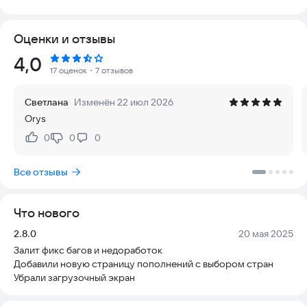
кейсы и забирайте награды Standoff 2.
Оценки и отзывы
Ищете приложение, чтобы выигрывать бесплатные скины в
Standoff? Вы нашли идеальный вариант. Благодаря сервису
Рейтинг:
4,0
GGStandoff у вас появляется реальный шанс получить скины
17 оценок
・7 отзывов
совершенно бесплатно. Всё предельно просто: предметы
для Standoff доставляются прямо на ваш аккаунт Steam
Светлана
Изменён 22 июл 2026
через специальный торговый URL. Это быстрый и
Orys
безопасный способ получения наград.
0
0
0
Нравится:
Не нравится:
Мы гарантируем безопасность ваших данных, удобство
использования и актуальность всех предложений, чтобы вы
Все отзывы
могли играть без лишних рисков и забот.
Начните выигрывать прямо сейчас — установите
Что нового
приложение и попробуйте свои силы!
Версия:
Дата:
2.8.0
20 мая 2025
Залит фикс багов и недоработок
Добавили новую страницу пополнений с выбором стран
Убрали загрузочный экран