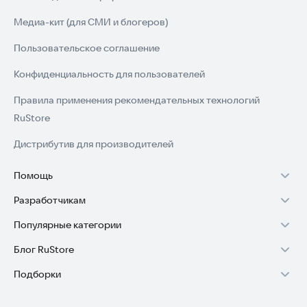
Медиа-кит (для СМИ и блогеров)
Пользовательское соглашение
Конфиденциальность для пользователей
Правила применения рекомендательных технологий
RuStore
Дистрибутив для производителей
Помощь
Разработчикам
Установка RuStore на TV
Популярные категории
Зарабатывать с RuStore
Установка RuStore на телефон
Блог RuStore
Игры для Android
Стать разработчиком
Установка RuStore в машину
Подборки
Обзоры игр для Android 2025
Приложения банков
Доступ к RuStore Консоль
Помощь пользователям RuStore
Игровой набор
Обзоры мобильных приложений 2025
Государственные
RuStore SDK (документация)