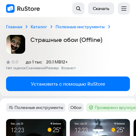
Скачать
Главная
Каталог
Полезные инструменты
Страшные обои (Offline)
(
)
0,0
до 1 тыс
20.1 MB
12+
Рейтинг:
Нет оценок
Скачиваний
Размер
Возраст
:
:
:
Установить с помощью RuStore
Полезные инструменты
Обои
Проверено вручную
Категория
:
Тег
:
Тег
:
Скриншоты