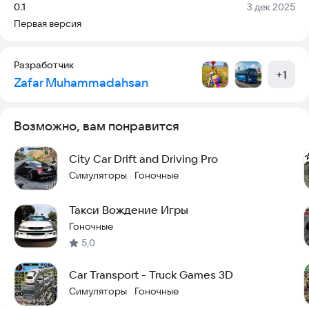
Версия:
Дата:
0.1
3 дек 2025
Улучшайте свои автомобили, открывайте новые карты и
Первая версия
ощутите настоящий опыт вождения в симуляторе.
Особенности:
Разработчик
+
1
Zafar Muhammadahsan
Физика реального автомобиля
Плавное и отзывчивое управление
Возможно, вам понравится
Трехмерная городская среда
City Car Drift and Driving Pro
Миссии по парковке и вождению
Симуляторы
Гоночные
·
Режим свободного вождения
Такси Вождение Игры
Разблокировка и модернизация автомобиля
Гоночные
5,0
Идеально подходит для любителей реального вождения и
автомобильных симуляторов.
Car Transport - Truck Games 3D
Симуляторы
Гоночные
·