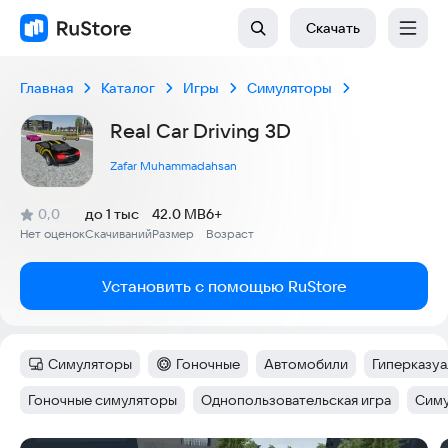
Скачать
Главная
Каталог
Игры
Симуляторы
Real Car Driving 3D
Zafar Muhammadahsan
(
)
0,0
до 1 тыс
42.0 MB
6+
Рейтинг:
Нет оценок
Скачиваний
Размер
Возраст
:
:
:
Установить с помощью RuStore
Симуляторы
Гоночные
Автомобили
Гиперказуа
Категория
:
Категория
:
Тег
:
Тег
:
Гоночные симуляторы
Однопользовательская игра
Симу
Тег
:
Тег
:
Тег
: