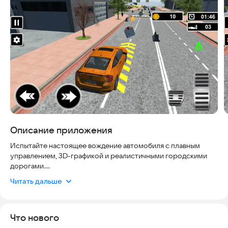
Скриншоты
Описание приложения
Испытайте настоящее вождение автомобиля с плавным
управлением, 3D-графикой и реалистичными городскими
дорогами.
Выбирайте свой автомобиль, ведите машину свободно,
Читать дальше
выполняйте миссии и проверяйте свои навыки в дорожном
движении.
Наслаждайтесь испытаниями на парковке, вождением в
Что нового
открытом мире и захватывающими уровнями,
предназначенными для всех игроков.