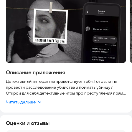
Описание приложения
Детективный интерактив приветствует тебя. Готов ли ты
провести расследование убийства и поймать убийцу?
Открой для себя детективные игры про преступления прямо
сейчас.
Читать дальше
Детективное расследование убийств Memento — это
интерактивный триллер про загадочное преступление. Это
Оценки и отзывы
полностью интерактивный детективный триллер с лучшими
функциями, чем в...