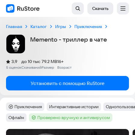
Скачать
Главная
Каталог
Игры
Приключения
Memento - триллер в чате
(
)
3,9
до 10 тыс
79.2 MB
16+
Рейтинг:
5 оценок
Скачиваний
Размер
Возраст
:
:
:
Установить с помощью RuStore
Приключения
Интерактивные истории
Однопользова
Категория
:
Тег
:
Тег
:
Офлайн
Проверено вручную и антивирусом
Тег
:
Тег
:
Скриншоты