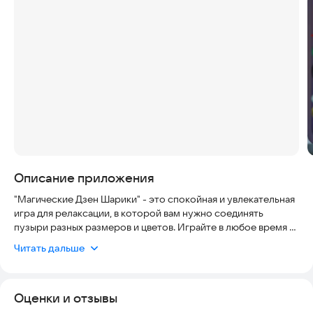
Скриншоты
Описание приложения
"Магические Дзен Шарики" - это спокойная и увлекательная
игра для релаксации, в которой вам нужно соединять
пузыри разных размеров и цветов. Играйте в любое время и
в любом месте на своем устройстве.
Читать дальше
Погрузитесь в мир, где каждый пузырь оживает при
успешном соединении. Наслаждайтесь процессом,
Оценки и отзывы
наблюдая, как они падают и исчезают, принося удовольствие
и ощущение достижения цели.