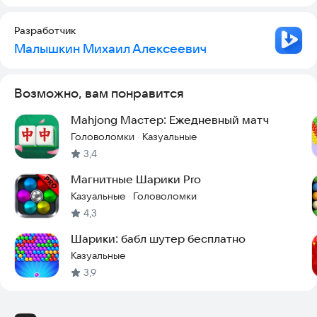
Почта разработчика для связи
glfire@vk.com
Разработчик
Малышкин Михаил Алексеевич
Возможно, вам понравится
Mahjong Мастер: Ежедневный матч
Головоломки
Казуальные
·
3,4
Магнитные Шарики Pro
Казуальные
Головоломки
·
4,3
Шарики: бабл шутер бесплатно
Казуальные
3,9