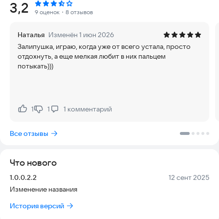
Рейтинг:
3,2
9 оценок
・8 отзывов
Для любителей соревнований Магические Дзен Шарики
предлагает таблицу рекордов, в которой вы можете
Наталья
Изменён 1 июн 2026
сравнить свои результаты с результатами других игроков.
Залипушка, играю, когда уже от всего устала, просто
Присоединяйтесь к сообществу и проверьте свои навыки.
отдохнуть, а еще мелкая любит в них пальцем
потыкать)))
Основные возможности:
Собирайте и комбинируйте пузырьки разных цветов и
размеров.
1
1
1
комментарий
Нравится:
Не нравится:
Расслабление и удовольствие: отличная игра для
расслабления и снятия стресса.
Все отзывы
Мобильность: Играйте в любое время и в любом месте.
Таблица рекордов: Соревнуйтесь с друзьями и игроками со
Что нового
всего мира.
Версия:
Дата:
1.0.0.2.2
12 сент 2025
Откройте для себя мир "Магические Дзен Шарики" и
Изменение названия
насладитесь часами увлекательного игрового процесса.
Скачайте игру сегодня и начните свое путешествие к
История версий
вершине таблицы рекордов!