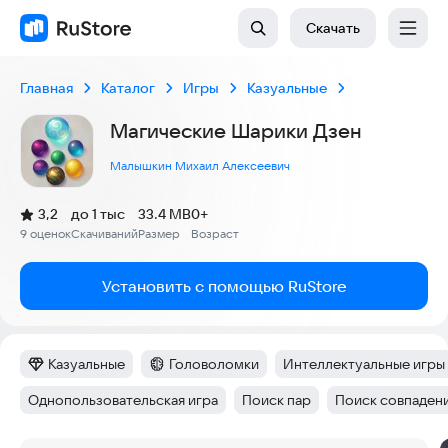
Скачать
Главная
Каталог
Игры
Казуальные
Магические Шарики Дзен
Малышкин Михаил Алексеевич
(
)
3,2
до 1 тыс
33.4 MB
0+
Рейтинг:
9 оценок
Скачиваний
Размер
Возраст
:
:
:
Установить с помощью RuStore
Казуальные
Головоломки
Интеллектуальные игры
Категория
:
Категория
:
Тег
:
Однопользовательская игра
Поиск пар
Поиск совпаден
Тег
:
Тег
:
Тег
: