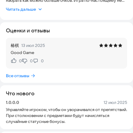
набрать как можно больше очков. Игра по-настоящему не
начнется, пока вы не наберете 40 очков. Предметы, которые
Читать дальше
вы подберете, будут иметь следующие случайные атрибуты:
щит, стрельба, взрыв во весь экран, уменьшение размера и
бонусные очки. Почему бы не попробовать
Оценки и отзывы
椿棋
13 июл 2025
Good Game
0
0
0
Нравится:
Не нравится:
Все отзывы
Что нового
Версия:
Дата:
1.0.0.0
12 июл 2025
Управляйте игроком, чтобы он уворачивался от препятствий.
При столкновении с предметами будут начисляться
случайные статусные бонусы.