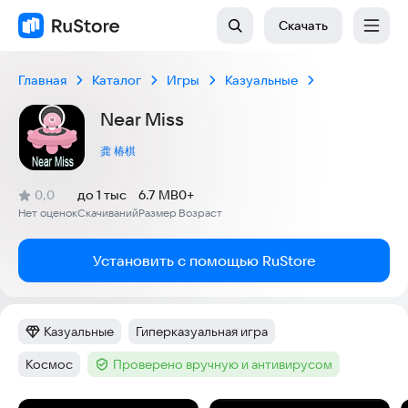
Скачать
Главная
Каталог
Игры
Казуальные
Near Miss
龚 椿棋
(
)
0,0
до 1 тыс
6.7 MB
0+
Рейтинг:
Нет оценок
Скачиваний
Размер
Возраст
:
:
:
Установить с помощью RuStore
Казуальные
Гиперказуальная игра
Категория
:
Тег
:
Космос
Проверено вручную и антивирусом
Тег
:
Тег
: