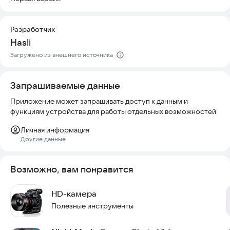
кнопку внизу экрана. Слева расположена кнопка
переключения между фронтальной и задней камерой: один
клик — смена режима, повторный — возврат к основной. В
Разработчик
нижнем меню доступны разные режимы работы: Портрет,
Hasli
Ночь, HDR+ и видеосъемка. Справа находится галерея с
последними сделанными фотографиями.
Загружено из внешнего источника
Если вы хотите повысить качество своих снимков, скачайте и
Запрашиваемые данные
установите LMC8.4 прямо сейчас.
Приложение может запрашивать доступ к данным и
функциям устройства для работы отдельных возможностей
Личная информация
Другие данные
Возможно, вам понравится
HD-камера
Полезные инструменты