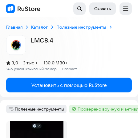
Скачать
Главная
Каталог
Полезные инструменты
LMC8.4
(
)
3,0
3 тыс +
130.0 MB
0+
Рейтинг:
14 оценок
Скачиваний
Размер
Возраст
:
:
:
Установить с помощью RuStore
Полезные инструменты
Проверено вручную и антив
Категория
:
Тег
:
Скриншоты