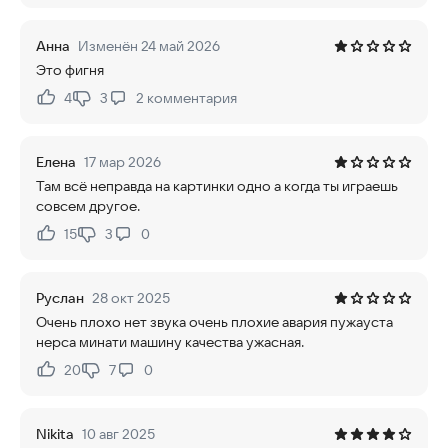
Анна
Изменён 24 май 2026
Это фигня
4
3
2
комментария
Нравится:
Не нравится:
Елена
17 мар 2026
Там всё неправда на картинки одно а когда ты играешь
совсем другое.
15
3
0
Нравится:
Не нравится:
Руслан
28 окт 2025
Очень плохо нет звука очень плохие авария пужауста
нерса минати машину качества ужасная.
20
7
0
Нравится:
Не нравится:
Nikita
10 авг 2025