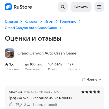
Скачать
Главная
Каталог
Игры
Гоночные
Grand Canyon Auto Crash Game
Оценки и отзывы
Grand Canyon Auto Crash Game
Рейтинг: 3,6, 33 оценки
Скачиваний: до 100 тыс
Размер файла: 104.6 MB
Возрастное ограничение: 104.6 MB
3,6
до 100 тыс
104.6 MB
12+
33 оценки
Скачиваний
Размер
Возраст
Новые
Максим
Изменён 28 май 2026
Графика очень клёвая ломание машины
7
2
1
комментарий
Нравится:
Не нравится: