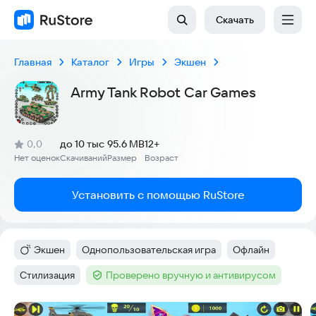
Скачать
Главная
Каталог
Игры
Экшен
Army Tank Robot Car Games
(
)
0,0
до 10 тыс
95.6 MB
12+
Рейтинг:
Нет оценок
Скачиваний
Размер
Возраст
:
:
:
Установить с помощью RuStore
Экшен
Однопользовательская игра
Офлайн
Категория
:
Тег
:
Тег
:
Стилизация
Проверено вручную и антивирусом
Тег
:
Тег
:
Скриншоты