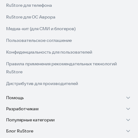
RuStore для телефона
RuStore для ОС Аврора
Медиа-кит (для СМИ и блогеров)
Пользовательское соглашение
Конфиденциальность для пользователей
Правила применения рекомендательных технологий
RuStore
Дистрибутив для производителей
Помощь
Разработчикам
Установка RuStore на TV
Популярные категории
Зарабатывать с RuStore
Установка RuStore на телефон
Блог RuStore
Игры для Android
Стать разработчиком
Установка RuStore в машину