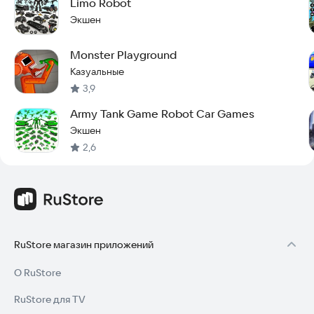
Limo Robot
* Динамичная и реалистичная физика движения машин.
Экшен
Скачайте игру прямо сейчас и вступайте в битву против
Monster Playground
множества трансформирующихся роботов! Попробуйте
игру сейчас, чтобы оценить все её преимущества.
Казуальные
3,9
Army Tank Game Robot Car Games
Экшен
2,6
RuStore магазин приложений
О RuStore
RuStore для TV