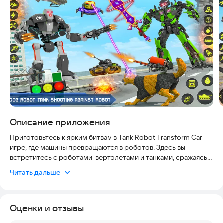
Описание приложения
Приготовьтесь к ярким битвам в Tank Robot Transform Car —
игре, где машины превращаются в роботов. Здесь вы
встретитесь с роботами-вертолетами и танками, сражаясь
на территории, имитирующей действия армии США. Вас
Читать дальше
ждут масштабные войны против множества
трансформирующихся машин и уникальные возможности
этих роботов. Испытайте свои силы в напряженных боях!
Оценки и отзывы
Tank Robot Transform — это свежее предложение в жанре