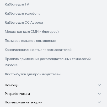
RuStore для TV
RuStore для телефона
RuStore для ОС Аврора
Медиа-кит (для СМИ и блогеров)
Пользовательское соглашение
Конфиденциальность для пользователей
Правила применения рекомендательных технологий
RuStore
Дистрибутив для производителей
Помощь
Разработчикам
Установка RuStore на TV
Популярные категории
Зарабатывать с RuStore
Установка RuStore на телефон