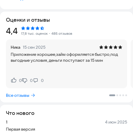
24/7» — это удобный и быстрый способ получить займы на
карту без визитов в офис, лишней бюрократии и ожиданий.
Оценки и отзывы
Что предлагает приложение?
✔️ Подбор займов — сравнивайте предложения от десятков
Рейтинг:
4,4
проверенных МФО по срокам, ставкам (от 0% до 365%
17,8 тыс. оценок
・485 отзывов
годовых), лимитам и условиям возврата.
✔️ Оформление займов с плохой кредитной историей —
Ника
15 сен 2025
доступ к микрозаймам даже при низком кредитном
Приложение хорошее,займ оформляется быстро,под
рейтинге.
выгодные условия, деньги поступают за 15 мин
✔️ Займы без справок и поручителей — только паспорт и
банковская карта.
✔️ Мгновенное зачисление — займ на карту онлайн за 5
минут после одобрения.
0
0
0
Нравится:
Не нравится:
✔️ Круглосуточная работа — сервис доступен 24/7, включая
праздники и выходные.
Все отзывы
Изучите предложения — ознакомьтесь с условиями по
каждому займу: ставки, сроки, комиссии.
Что нового
Заполните короткую анкету — потребуется только паспорт
Версия:
Дата:
1
4 июн 2025
и номер карты.
Первая версия