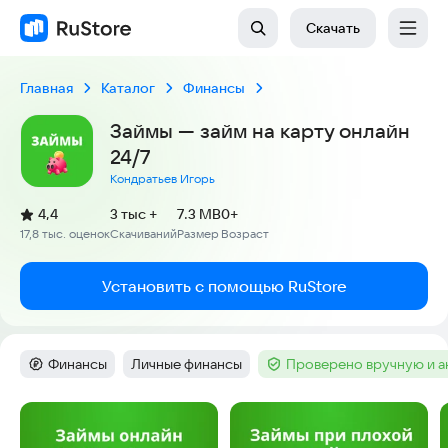
Скачать
Главная
Каталог
Финансы
Займы — займ на карту онлайн
24/7
Кондратьев Игорь
(
)
4,4
3 тыс +
7.3 MB
0+
Рейтинг:
17,8 тыс. оценок
Скачиваний
Размер
Возраст
:
:
:
Установить с помощью RuStore
Финансы
Личные финансы
Проверено вручную и 
Категория
:
Тег
:
Тег
:
Скриншоты