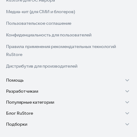
RuStore для ОС Аврора
Медиа-кит (для СМИ и блогеров)
Пользовательское соглашение
Конфиденциальность для пользователей
Правила применения рекомендательных технологий
RuStore
Дистрибутив для производителей
Помощь
Разработчикам
Установка RuStore на TV
Популярные категории
Зарабатывать с RuStore
Установка RuStore на телефон
Блог RuStore
Игры для Android
Стать разработчиком
Установка RuStore в машину
Подборки
Обзоры игр для Android 2025
Приложения банков
Доступ к RuStore Консоль
Помощь пользователям RuStore
Игровой набор