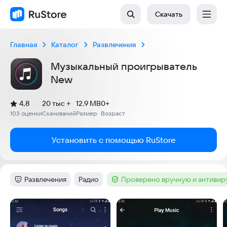
Скачать
Главная
Каталог
Развлечения
Музыкальный проигрыватель
New
(
)
4,8
20 тыс +
12.9 MB
0+
Рейтинг:
103 оценки
Скачиваний
Размер
Возраст
:
:
:
Установить с помощью RuStore
Развлечения
Радио
Проверено вручную и антиви
Категория
:
Тег
:
Тег
:
Скриншоты