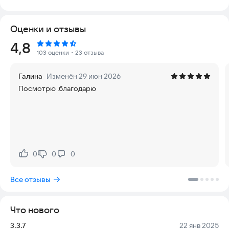
функционала благодаря регулярным обновлениям.
Оценки и отзывы
Слушайте любимую музыку с помощью стильного,
многофункционального, быстрого и мощного
Рейтинг:
4,8
проигрывателя. Приложение для Android отличается
103 оценки
・23 отзыва
богатым набором функций и интуитивно понятным,
эстетичным дизайном интерфейса, что делает навигацию
Галина
Изменён 29 июн 2026
простой и приятной.
Посмотрю .благодарю
Встроенный эквалайзер и усилитель басов (Bass-boost)
позволяют настроить звук под ваши предпочтения, открывая
новые грани музыкального восприятия и создавая
уникальный опыт прослушивания.
Этот MP3-плеер поможет вам легко управлять музыкальной
0
0
0
Нравится:
Не нравится:
библиотекой. Умный, быстрый и плавный поиск делает
приложение незаменимым помощником на вашем
Все отзывы
устройстве, позволяя мгновенно находить нужные треки.
Даже при ограниченном объеме памяти приложение
Что нового
обеспечивает качественный музыкальный опыт, не требуя
больших ресурсов системы.
Версия:
Дата:
3.3.7
22 янв 2025