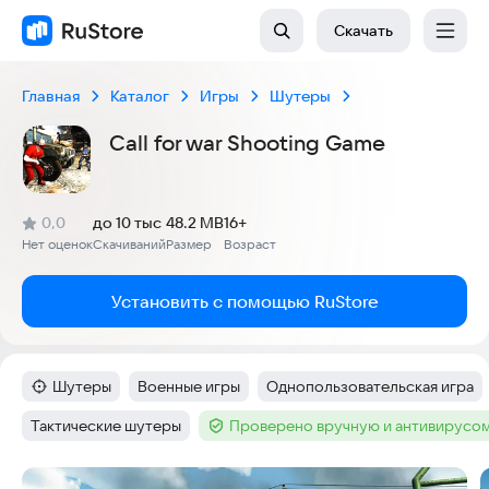
Скачать
Главная
Каталог
Игры
Шутеры
Call for war Shooting Game
(
)
0,0
до 10 тыс
48.2 MB
16+
Рейтинг:
Нет оценок
Скачиваний
Размер
Возраст
:
:
:
Установить с помощью RuStore
Шутеры
Военные игры
Однопользовательская игра
Категория
:
Тег
:
Тег
:
Тактические шутеры
Проверено вручную и антивирусо
Тег
:
Тег
:
Скриншоты