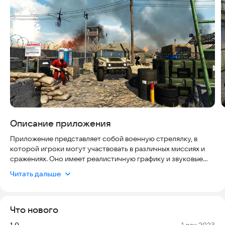
Описание приложения
Приложение представляет собой военную стрелялку, в
которой игроки могут участвовать в различных миссиях и
сражениях. Оно имеет реалистичную графику и звуковые
эффекты, а также множество оружия и техники для выбора.
Читать дальше
Разработчики приложения уделяют особое внимание
безопасности данных пользователей, обеспечивая их
защиту и соблюдение современных стандартов. Интерфейс
Что нового
удобен для использования, а обновления регулярны, что
делает приложение актуальным и интересным для
Версия:
Дата:
1.0
1 дек 2023