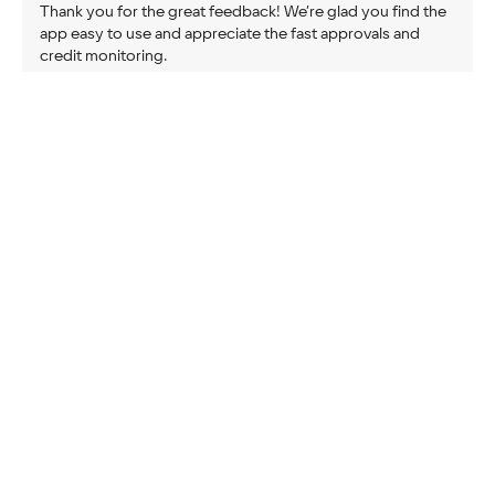
Thank you for the great feedback! We’re glad you find the
app easy to use and appreciate the fast approvals and
credit monitoring.
Наталья
2 авг 2025
Отличное приложение, много вариантов займов и
кредитов,нашла парочку подходящих,спасибо.
0
0
1
комментарий
Нравится:
Не нравится:
Разработчик
26 авг 2025
Спасибо за отзыв! Рады, что вы нашли подходящие
варианты займов — именно для этого мы собрали
разнообразные предложения.
Ева
1 авг 2025
Что было указано, то и получил, рекомендую
0
0
1
комментарий
Нравится:
Не нравится:
Разработчик
4 авг 2025