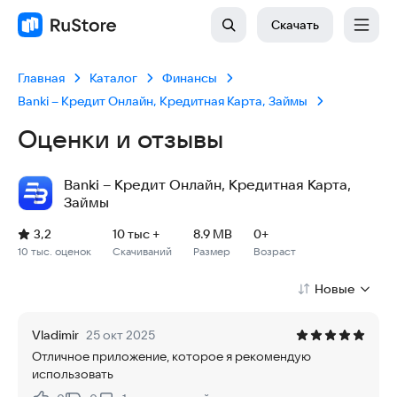
Скачать
Главная
Каталог
Финансы
Banki – Кредит Онлайн, Кредитная Карта, Займы
Оценки и отзывы
Banki – Кредит Онлайн, Кредитная Карта,
Займы
Рейтинг: 3,2, 10 тыс. оценок
Скачиваний: 10 тыс +
Размер файла: 8.9 MB
Возрастное ограничение: 8.9 MB
3,2
10 тыс +
8.9 MB
0+
10 тыс. оценок
Скачиваний
Размер
Возраст
Новые
Vladimir
25 окт 2025
Отличное приложение, которое я рекомендую
использовать