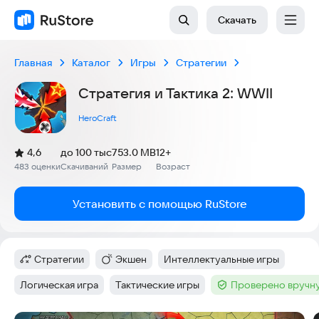
Скачать
Главная
Каталог
Игры
Стратегии
Стратегия и Тактика 2: WWII
HeroCraft
(
)
4,6
до 100 тыс
753.0 MB
12+
Рейтинг:
483 оценки
Скачиваний
Размер
Возраст
:
:
:
Установить с помощью RuStore
Стратегии
Экшен
Интеллектуальные игры
Категория
:
Категория
:
Тег
:
Логическая игра
Тактические игры
Проверено вручн
Тег
:
Тег
:
Тег
: