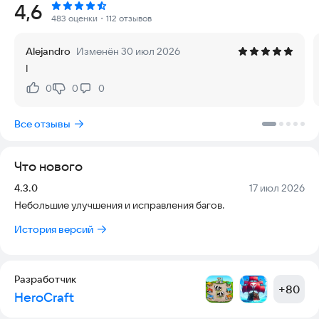
Рейтинг:
4,6
сможешь возглавить одну из стран (от небольшого
483 оценки
・112 отзывов
государства до сверхдержавы) и привести ее к мировому
доминированию, используя не только военную мощь, но и
Alejandro
Изменён 30 июл 2026
экономику, науку, а также впервые в серии - Дипломатию!
I
Веди политические игры, заключай союзы, отправляй
союзникам ресурсы и войска, стравливай соседей, если
0
0
0
Нравится:
Не нравится:
хочешь - предавай и бей в спину.
Захват территории врага - лишь один из путей к победе.
Все отзывы
Парадокс, но в этой офлайн TBS ты можешь заставить врага
капитулировать, даже не уничтожая его армии, но лишив его
нацию желания сопротивляться.
Что нового
Как полководец, ты будешь управлять пехотой и танками,
истребителями и бомбардировщиками, флотом и
Версия:
Дата:
4.3.0
17 июл 2026
артиллерией.
Небольшие улучшения и исправления багов.
Как глава государства ты будешь выбирать лидеров для
своего народа. Тебе решать, кого назначать: генералов,
История версий
ученых, политиков или даже писателей. Каждый лидер даст
собственный бонус и повлияет на тактику игры.
Выполняй задачи, погружаясь в глубину тактического
Разработчик
хардкора или играй в свое удовольствие как в игре-
+
80
HeroCraft
песочнице.