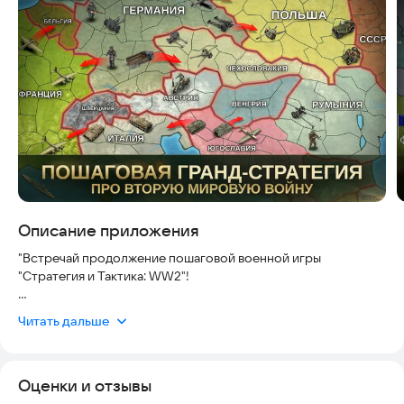
Скриншоты
Описание приложения
"Встречай продолжение пошаговой военной игры
"Стратегия и Тактика: WW2"!
Стратегия и Тактика 2: WW2 - одновременно и варгейм, и
Читать дальше
гранд стратегия, в которую можно играть оффлайн без
интернета.
"СТ 2" напомнит классические компьютерные стратегии в
Оценки и отзывы
сеттинге Вторая Мировая Война.
Как и в лучших ПК 4х исторических военных играх ты