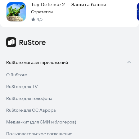
Toy Defense 2 — Защита башни
стратегий, основанных на Второй Мировой, и
вдохновленную лучшими играми жанров Гранд-стратегия, 4x
Стратегии
TBS.
4,5
ST 2 похожа на такие военные игры, как Стратегия и Тактика:
Sandbox, В тылу врага, Блицкриг, ВОВ Стратегия и Тактика,
HOI4 (Хойка), Age of History, а также на некоторые другие
мобайл пошаговые стратегии с завоеванием территорий и
оффлайн игры без интернета.
RuStore магазин приложений
О RuStore
RuStore для TV
RuStore для телефона
RuStore для ОС Аврора
Медиа-кит (для СМИ и блогеров)
Пользовательское соглашение