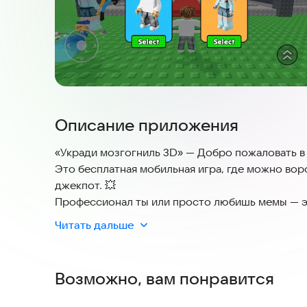
Описание приложения
«Укради мозгогниль 3D» — Добро пожаловать в
Это бесплатная мобильная игра, где можно вор
джекпот. 💥
Профессионал ты или просто любишь мемы — эт
Читать дальше
💡 В чём фишка?
Не просто в деньгах. А в веселье, скилле и тот
Возможно, вам понравится
🔥 Особенности
🎯 Покупай мозгогниль → получай пассивный д