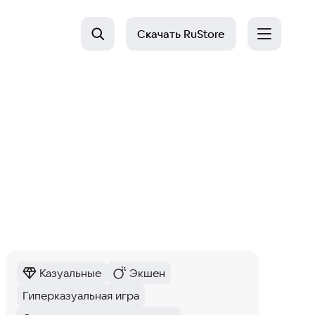
Скачать
RuStore
Казуальные
Экшен
Категория
:
Категория
:
Гиперказуальная игра
Тег
: