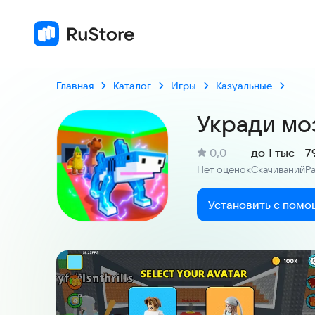
Главная
Каталог
Игры
Казуальные
Укради мо
(
)
0,0
до 1 тыс
7
Рейтинг:
Нет оценок
Скачиваний
Р
:
:
Установить с помо
Скриншоты