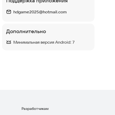
Поддержка приложения
Сломай счастливый блок:
Брейнроты
Аркады
·
Казуальные
hdgame2025@hotmail.com
4,7
Сбегите от цунами ради
Дополнительно
мозгов - Brainrots!
Приключения
·
Казуальные
Минимальная версия Android:
7
3,9
Steal n Catch Playground
Аркады
Разработчикам