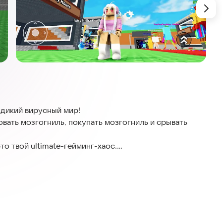
 дикий вирусный мир!
овать мозгогниль, покупать мозгогниль и срывать
о твой ultimate-гейминг-хаос.
альном троллинге.
оход → становись вирусной легендой