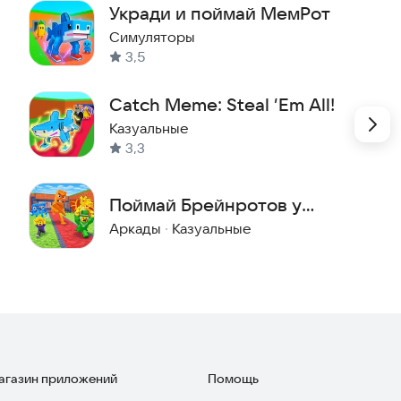
Укради и поймай МемРот
ольше, тем ты сильнее
Симуляторы
3,5
бесконечных фармов
Catch Meme: Steal ’Em All!
 разрывать друзей и незнакомцев
Казуальные
3,3
ать деньги
Поймай Брейнротов у
усняк
Боссов
Аркады
·
Казуальные
ю мозгогниль — строй империю
енты, чтобы править каждой игрой
магазин приложений
Помощь