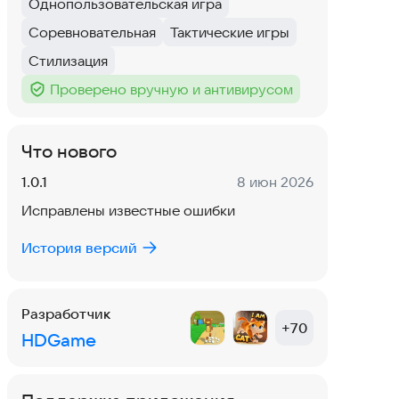
Однопользовательская игра
Тег
:
Соревновательная
Тактические игры
Тег
:
Тег
:
Стилизация
Тег
:
Проверено вручную и антивирусом
Тег
:
Что нового
Версия:
Дата:
1.0.1
8 июн 2026
Исправлены известные ошибки
История версий
Разработчик
+
70
HDGame