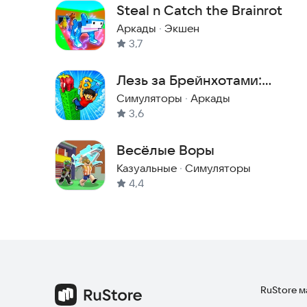
Steal n Catch the Brainrot
🕵️ Воруй мозгогниль у других игроков — чем б
Аркады
·
Экшен
3,7
💸 Получай награды просто за игру — никаких 
Лезь за Брейнхотами:
🎁 Открывай тролль-снаряжение и лещи, чтобы
Роблокс Обби
Симуляторы
·
Аркады
3,6
🕹️ Как играть
Купи свою первую мозгогниль, и она начнёт кап
Весёлые Воры
Казуальные
·
Симуляторы
Взламывай базы других игроков и воруй их вир
4,4
Собирай награды, вкладывайся в более мощну
Открывай новые способности и тролль-инструм
🎁 Почему тебе зайдёт
Полностью бесплатно и дико весело
RuStore 