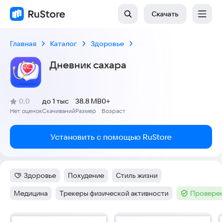
Скачать
Главная
Каталог
Здоровье
Дневник сахара
(
)
0,0
до 1 тыс
38.8 MB
0+
Рейтинг:
Нет оценок
Скачиваний
Размер
Возраст
:
:
:
Установить с помощью RuStore
Здоровье
Похудение
Стиль жизни
Категория
:
Тег
:
Тег
:
Медицина
Трекеры физической активности
Проверен
Тег
:
Тег
:
Тег
:
Скриншоты