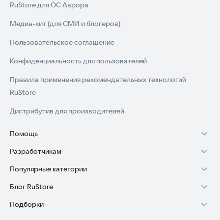
RuStore для ОС Аврора
Медиа-кит (для СМИ и блогеров)
Пользовательское соглашение
Конфиденциальность для пользователей
Правила применения рекомендательных технологий
RuStore
Дистрибутив для производителей
Помощь
Разработчикам
Установка RuStore на TV
Популярные категории
Зарабатывать с RuStore
Установка RuStore на телефон
Блог RuStore
Игры для Android
Стать разработчиком
Установка RuStore в машину
Подборки
Обзоры игр для Android 2025
Приложения банков
Доступ к RuStore Консоль
Помощь пользователям RuStore