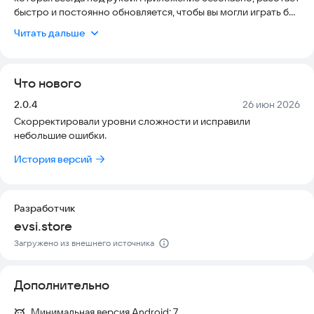
быстро и постоянно обновляется, чтобы вы могли играть без
задержек и с комфортом. Мечтаете освоить основы или
Читать дальше
стать гроссмейстером? Наше решение создано именно для
вас!
Что нового
Погрузитесь в мир тактики и стратегии с тысячами
уникальных задач для любого уровня. Мощный движок на
Версия:
Дата:
2.0.4
26 июн 2026
базе Stockfish станет вашим достойным соперником и
Скорректировали уровни сложности и исправили
поможет найти лучшие ходы.
небольшие ошибки.
Ключевые возможности:
История версий
УМНЫЙ ИИ-СОПЕРНИК И ТРЕНЕР
Играйте против искусственного интеллекта с настройкой
сложности — от «Новичка» до «Гроссмейстера». ИИ
Разработчик
адаптируется под ваш стиль, создавая идеальные условия
evsi.store
для тренировок.
Загружено из внешнего источника
РАЗНООБРАЗНЫЕ РЕЖИМЫ ИГРЫ
Дополнительно
Классика: Вдумчивые партии с длительным контролем
времени.
Минимальная версия Android:
7