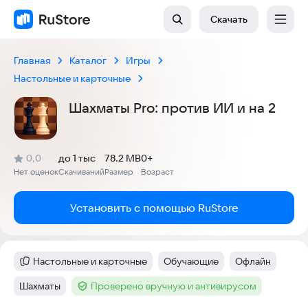
Скачать
Главная
Каталог
Игры
Настольные и карточные
Шахматы Pro: против ИИ и на 2
(
)
0,0
до 1 тыс
78.2 MB
0+
Рейтинг:
Нет оценок
Скачиваний
Размер
Возраст
:
:
:
Установить с помощью RuStore
Настольные и карточные
Обучающие
Офлайн
Категория
:
Тег
:
Тег
:
Шахматы
Проверено вручную и антивирусом
Тег
:
Тег
: