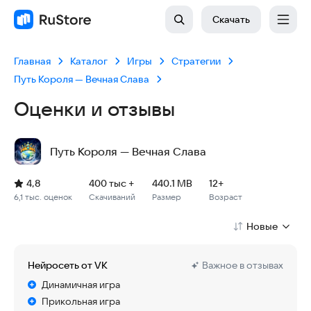
Скачать
Главная
Каталог
Игры
Стратегии
Путь Короля — Вечная Слава
Оценки и отзывы
Путь Короля — Вечная Слава
Рейтинг: 4,8, 6,1 тыс. оценок
Скачиваний: 400 тыс +
Размер файла: 440.1 MB
Возрастное ограничение: 440.1 MB
4,8
400 тыс +
440.1 MB
12+
6,1 тыс. оценок
Скачиваний
Размер
Возраст
Новые
Нейросеть от VK
Важное в отзывах
Динамичная игра
Прикольная игра