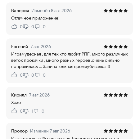
Валерия
Изменён 8 авг 2026
Отличное приложение!
0
0
0
Нравится:
Не нравится:
Евгений
7 авг 2026
Игра чудесная , для тех кто любит РПГ , много различных
веток прокачки , много разных героев .очень сильно
понравилась ... Залипательная времяубивалка !!!
0
0
0
Нравится:
Не нравится:
Кирилл
7 авг 2026
Хехе
0
1
0
Нравится:
Не нравится:
Прохор
Изменён 7 авг 2026
Игра хорошая Играл два дня Теперь не загружается