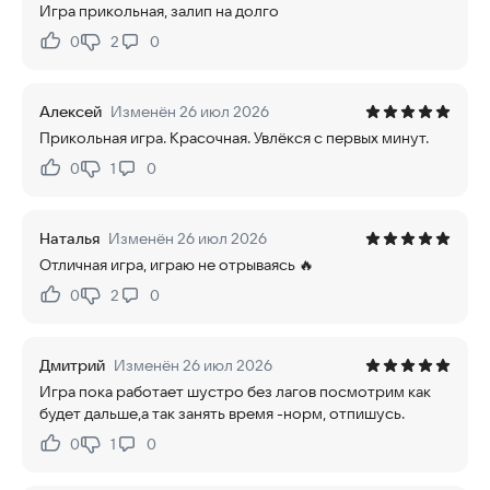
Игра прикольная, залип на долго
0
2
0
Нравится:
Не нравится:
Алексей
Изменён 26 июл 2026
Прикольная игра. Красочная. Увлёкся с первых минут.
0
1
0
Нравится:
Не нравится:
Наталья
Изменён 26 июл 2026
Отличная игра, играю не отрываясь 🔥
0
2
0
Нравится:
Не нравится:
Дмитрий
Изменён 26 июл 2026
Игра пока работает шустро без лагов посмотрим как
будет дальше,а так занять время -норм, отпишусь.
0
1
0
Нравится:
Не нравится: