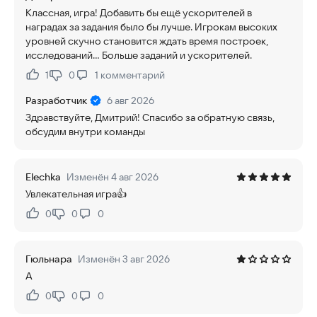
Классная, игра! Добавить бы ещё ускорителей в
наградах за задания было бы лучше. Игрокам высоких
уровней скучно становится ждать время построек,
исследований... Больше заданий и ускорителей.
1
0
1
комментарий
Нравится:
Не нравится:
Разработчик
6 авг 2026
Здравствуйте, Дмитрий! Спасибо за обратную связь,
обсудим внутри команды
Elechka
Изменён 4 авг 2026
Увлекательная игра👍
0
0
0
Нравится:
Не нравится:
Гюльнара
Изменён 3 авг 2026
А
0
0
0
Нравится:
Не нравится: