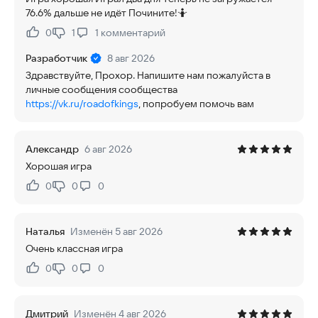
76.6% дальше не идёт Почините!🤷
0
1
1
комментарий
Нравится:
Не нравится:
Разработчик
8 авг 2026
Здравствуйте, Прохор. Напишите нам пожалуйста в
личные сообщения сообщества
https://vk.ru/roadofkings
, попробуем помочь вам
Александр
6 авг 2026
Хорошая игра
0
0
0
Нравится:
Не нравится:
Наталья
Изменён 5 авг 2026
Очень классная игра
0
0
0
Нравится:
Не нравится:
Дмитрий
Изменён 4 авг 2026