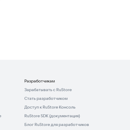
2,8
Color Water Sort Woody
Puzzle
Головоломки
4,7
Разработчикам
Зарабатывать с RuStore
Стать разработчиком
Доступ к RuStore Консоль
e
RuStore SDK (документация)
Блог RuStore для разработчиков