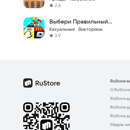
2,6
Выбери Правильный
Логотип: Роблокс Обби!
Казуальные
·
Викторины
3,9
RuStore 
О RuStore
RuStore д
RuStore д
RuStore 
Медиа-кит