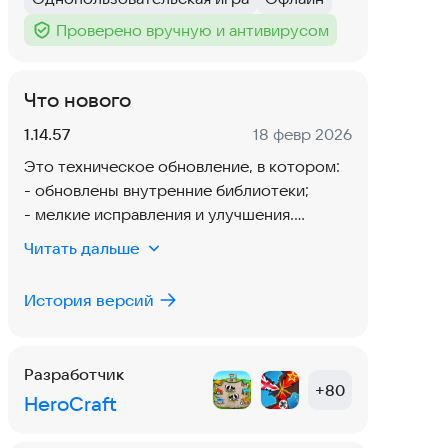
Тег
:
Тег
:
Проверено вручную и антивирусом
Тег
:
Что нового
Версия:
Дата:
1.14.57
18 февр 2026
Это техническое обновление, в котором:
- обновлены внутренние библиотеки;
- мелкие исправления и улучшения.
Читать дальше
Приятной игры! Спасибо, что играете с
нами!
История версий
Разработчик
+
80
HeroCraft