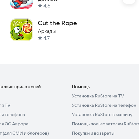
4,6
Cut the Rope
Аркады
4,7
магазин приложений
Помощь
Установка RuStore на TV
ля TV
Установка RuStore на телефон
ля телефона
Установка RuStore в машину
для ОС Аврора
Помощь пользователям RuStor
 (для СМИ и блогеров)
Покупки и возвраты