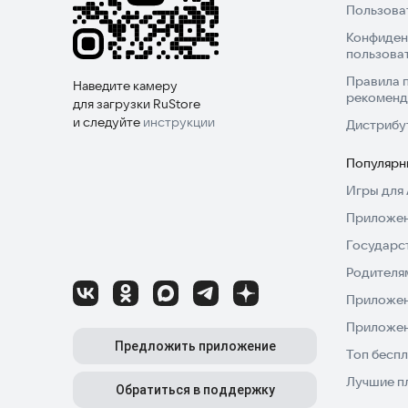
Пользова
Конфиден
пользова
Правила 
Наведите камеру
рекоменд
для загрузки RuStore
и следуйте
инструкции
Дистрибу
Популярн
Игры для 
Приложен
Государс
Родителя
Приложен
Приложен
Предложить приложение
Топ беспл
Лучшие п
Обратиться в поддержку