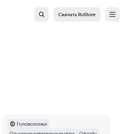
Скачать
RuStore
Головоломки
Категория
:
Однопользовательская игра
Офлайн