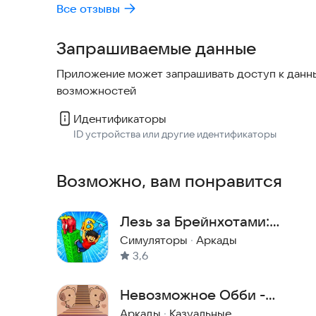
аркады для пк, будто создана для
Все отзывы
телефона. Играется замечательно
Запрашиваемые данные
Приложение может запрашивать доступ к данны
возможностей
Идентификаторы
ID устройства или другие идентификаторы
Возможно, вам понравится
Лезь за Брейнхотами:
Роблокс Обби
Симуляторы
·
Аркады
3,6
Невозможное Обби -
Роблокс Паркур
Аркады
·
Казуальные