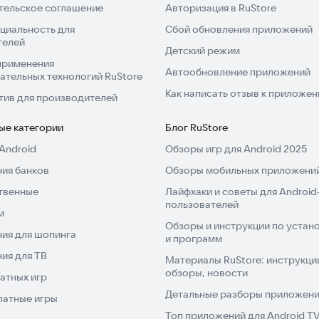
тельское соглашение
Авторизация в RuStore
циальность для
Сбой обновления приложений
телей
Детский режим
применения
Автообновление приложений
ательных технологий RuStore
Как написать отзыв к приложе
тив для производителей
ые категории
Блог RuStore
Android
Обзоры игр для Android 2025
ия банков
Обзоры мобильных приложений
твенные
Лайфхаки и советы для Android
пользователей
м
Обзоры и инструкции по устано
ия для шопинга
и программ
ия для ТВ
Материалы RuStore: инструкци
обзоры, новости
атных игр
Детальные разборы приложений
латные игры
Топ приложений для Android T