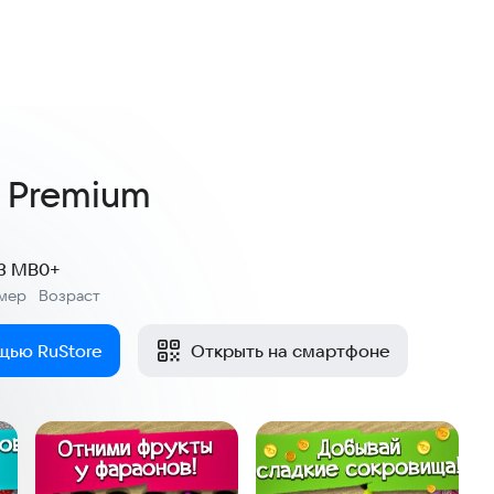
6
енок
 Premium
.3 MB
0+
мер
Возраст
:
щью RuStore
Открыть на смартфоне