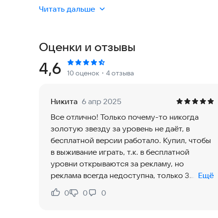
Читать дальше
Ваша задача - управлять Нямстерами, притягивая
можно больше. Очень важно следить за цветам
только фрукты того же цвета, что и они сами.
Оценки и отзывы
Используйте суперспособности и всевозможны
Рейтинг:
4,6
10 оценок
・4 отзыва
вредителями, не давайте вашим Нямстерам скуча
завоюете множество личных наград!
Никита
6 апр 2025
Все отлично! Только почему-то никогда
Игровые особенности:
золотую звезду за уровень не даёт, в
бесплатной версии работало. Купил, чтобы
• 64 оригинальных уровня
в выживание играть, т.к. в бесплатной
• 7 забавных нямстеров, каждый со своей суп
уровни открываются за рекламу, но
• Награды за всевозможные достижения и табл
реклама всегда недоступна, только 3
Ещё
• 2 режима игры
уровня когда-то давно смог открыть.
• 7 красочных локаций
0
0
0
Нравится:
Не нравится:
Очень надеюсь, что когда-нибудь будет
• Множество разнообразных бонусов
новая часть. Игра, как и многие старые
• Отличная графика и красочные спецэффекты.