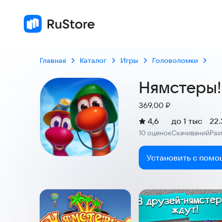
4,
10 оц
Главная
Каталог
Игры
Головоломки
Нямстеры!
Цена:
369,00
₽
(
)
4,6
до 1 тыс
22
Рейтинг:
10 оценок
Скачиваний
Раз
:
:
Установить с помо
Скриншоты