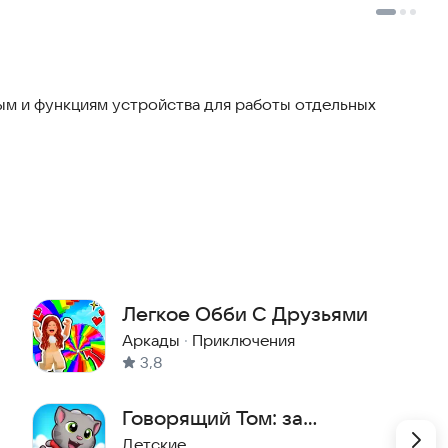
м и функциям устройства для работы отдельных
Легкое Обби С Друзьями
Аркады
·
Приключения
3,8
Говорящий Том: за
конфетами!
Детские