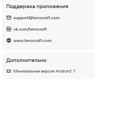
Поддержка приложения
support@herocraft.com
vk.com/herocraft
www.herocraft.com
Руслан
11 апр 2023
Васи
Дополнительно
Игрушка классная :) позалипать , убить
Купле
время можно .играл еще с самого релиза .
купил
Минимальная версия Android:
7
не перестает радовать .советую
4
0
0
2
Нравится:
Не нравится:
Нрав