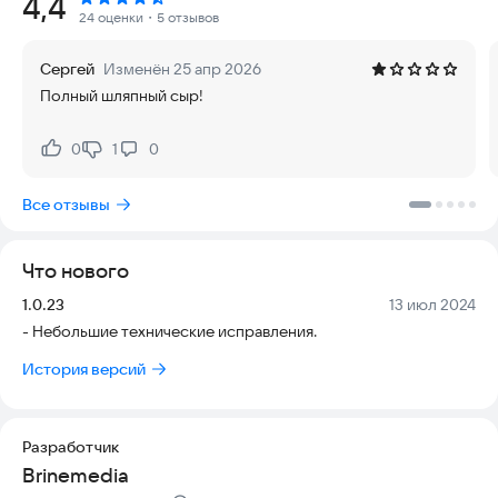
Рейтинг:
4,4
ураганной гоночной аркаде. Взгляни на мир зомби-
24 оценки
・5 отзывов
апокалипсиса по-новому. Еще ни разу уничтожение зомби
не было настолько ярким, динамичным и веселым.
Сергей
Изменён 25 апр 2026
Полный шляпный сыр!
🧟Дави зомби и взрывай 🚧препятствия
Тебя ждут десятки различных зомби и препятствий.
0
1
0
Нравится:
Не нравится:
Остерегайся зомби-собак!
Все отзывы
Уничтожай машины и автобусы, чтобы выжить.
Что нового
🚗Покупай и улучшай тачки
Версия:
Дата:
1.0.23
13 июл 2024
Выбери машину, которая подойдет именно тебе.
- Небольшие технические исправления.
Фургон с мороженым, багги и даже танк!
История версий
Устанавливай крутые обвесы, пушки и нитро-ускоритель.
Разработчик
🔍Исследуй уровни
Brinemedia
Проходи сюжетные миссии и узнай, чем закончится история.