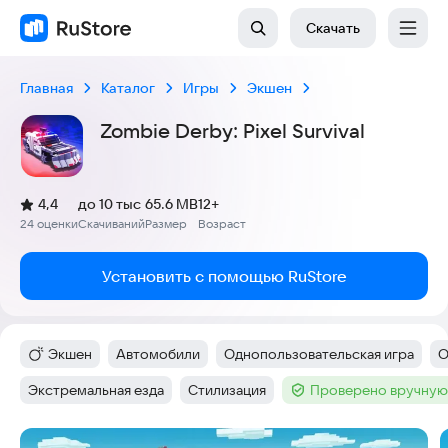
Скачать
Главная
Каталог
Игры
Экшен
Zombie Derby: Pixel Survival
(
)
4,4
до 10 тыс
65.6 MB
12+
Рейтинг:
24 оценки
Скачиваний
Размер
Возраст
:
:
:
Установить с помощью RuStore
Экшен
Автомобили
Однопользовательская игра
О
Категория
:
Тег
:
Тег
:
Т
Экстремальная езда
Стилизация
Проверено вручную
Тег
:
Тег
:
Тег
:
Скриншоты