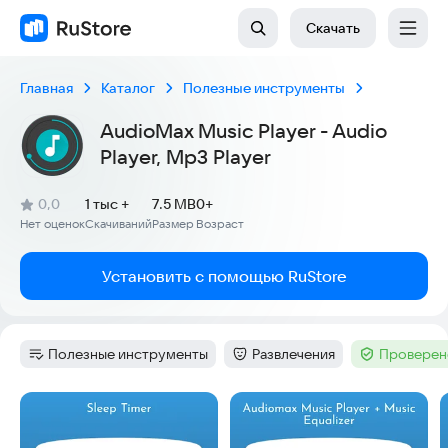
Скачать
Главная
Каталог
Полезные инструменты
AudioMax Music Player - Audio
Player, Mp3 Player
(
)
0,0
1 тыс +
7.5 MB
0+
Рейтинг:
Нет оценок
Скачиваний
Размер
Возраст
:
:
:
Установить с помощью RuStore
Полезные инструменты
Развлечения
Проверен
Категория
:
Категория
:
Тег
:
Скриншоты