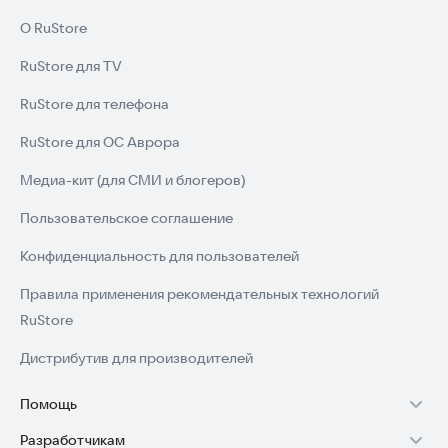
О RuStore
RuStore для TV
RuStore для телефона
RuStore для ОС Аврора
Медиа-кит (для СМИ и блогеров)
Пользовательское соглашение
Конфиденциальность для пользователей
Правила применения рекомендательных технологий
RuStore
Дистрибутив для производителей
Помощь
Разработчикам
Установка RuStore на TV