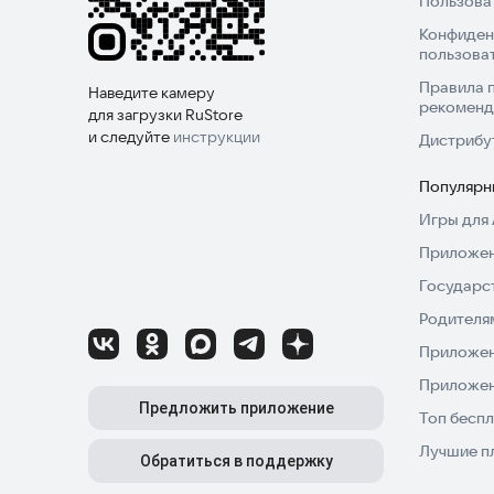
Пользова
Конфиден
пользова
Правила 
Наведите камеру
рекоменд
для загрузки RuStore
и следуйте
инструкции
Дистрибу
Популярн
Игры для 
Приложен
Государс
Родителя
Приложен
Приложен
Предложить приложение
Топ беспл
Лучшие п
Обратиться в поддержку