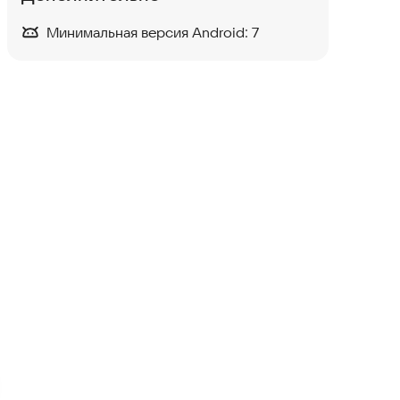
Минимальная версия Android:
7
AR Draw
Развлечения
Chai
Развлечения