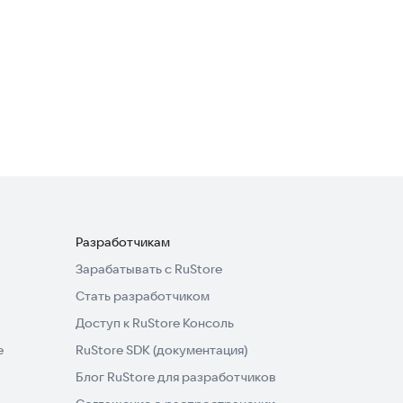
3,6
Pixel Craft Legends
Симуляторы
3,6
Разработчикам
Зарабатывать с RuStore
Стать разработчиком
Доступ к RuStore Консоль
e
RuStore SDK (документация)
Блог RuStore для разработчиков