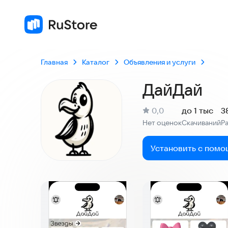
Главная
Каталог
Объявления и услуги
ДайДай
(
)
0,0
до 1 тыс
3
Рейтинг:
Нет оценок
Скачиваний
Р
:
:
Установить с помо
Скриншоты