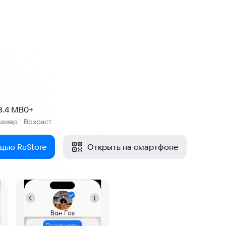
8.4 MB
0+
азмер
Возраст
:
щью RuStore
Открыть на смартфоне