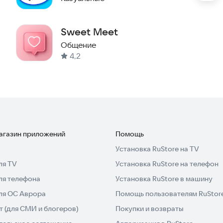
 успеху вместе с нами — установите приложение
Sweet Meet
Общение
4,2
магазин приложений
Помощь
Установка RuStore на TV
ля TV
Установка RuStore на телефон
ля телефона
Установка RuStore в машину
для ОС Аврора
Помощь пользователям RuStor
 (для СМИ и блогеров)
Покупки и возвраты