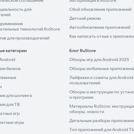
тельское соглашение
Авторизация в RuStore
циальность для
Сбой обновления приложений
телей
Детский режим
применения
Автообновление приложений
ательных технологий RuStore
Как написать отзыв к приложе
тив для производителей
ые категории
Блог RuStore
Android
Обзоры игр для Android 2025
ия банков
Обзоры мобильных приложений
твенные
Лайфхаки и советы для Android
пользователей
м
Обзоры и инструкции по устано
ия для шопинга
и программ
ия для ТВ
Материалы RuStore: инструкци
обзоры, новости
атных игр
Детальные разборы приложений
латные игры
Топ приложений для Android T