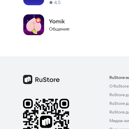
4,5
вдохновение каждый день! Начните свой путь к
сейчас!
Yomik
Общение
RuStore 
О RuStore
RuStore д
RuStore д
RuStore 
Медиа-кит