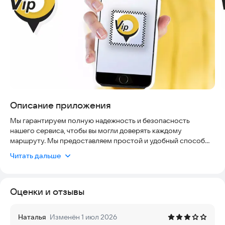
Описание приложения
Мы гарантируем полную надежность и безопасность
нашего сервиса, чтобы вы могли доверять каждому
маршруту. Мы предоставляем простой и удобный способ
поиска попутчиков, закрывая вопросы удобства и
Читать дальше
актуальности предложений.
- Совершайте поездки совместно прямо от порога вашего
Оценки и отзывы
дома, не тратя время на лишние переезды.
- Отправляйтесь по городу или за его пределы с
Наталья
Изменён 1 июл 2026
попутчиками на машине, экономя время и средства.