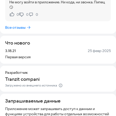
Не могу войти в приложение. Ни кода, ни звонка. Пипец
🙄
- Приложение помогает объединить вас с водителем,
маршрут которого совпадает с вашим, делая поездку
0
0
0
Нравится:
Не нравится:
комфортной.
Все отзывы
- Путешествуйте наиболее удобным для вас способом –
выберите подходящий вариант из предложенных поездок!
Что нового
- Карпулинг
Версия:
Дата:
3.18.21
25 февр 2025
- Путешествуйте с выгодой вместе, разделяя расходы и
Первая версия
находя компанию в дороге.
Попробуйте наше приложение прямо сейчас и найдите
Разработчик
идеального попутчика для вашей следующей поездки.
Tranzit compani
Загружено из внешнего источника
Запрашиваемые данные
Приложение может запрашивать доступ к данным и
функциям устройства для работы отдельных возможностей