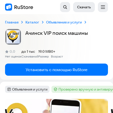
Скачать
Главная
Каталог
Объявления и услуги
Ачинск VIP поиск машины
(
)
0,0
до 1 тыс
19.0 MB
0+
Рейтинг:
Нет оценок
Скачиваний
Размер
Возраст
:
:
:
Установить с помощью RuStore
Объявления и услуги
Проверено вручную и антивир
Категория
:
Тег
:
Скриншоты