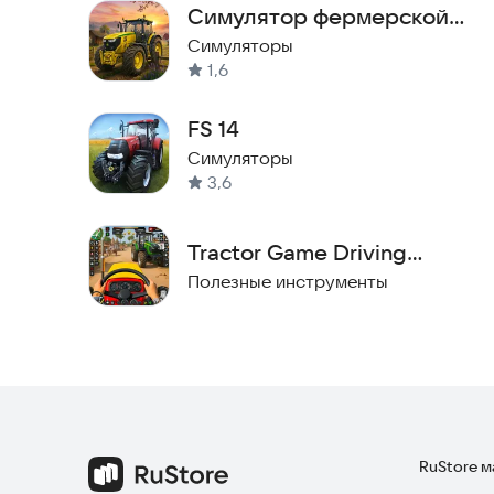
Симулятор фермерской
серию мирных, но увлекательных испытаний, к
жизни 3D Игра
Симуляторы
Попробуйте поиграть прямо сейчас!
1,6
FS 14
Симуляторы
3,6
Tractor Game Driving
Simulator
Полезные инструменты
RuStore 