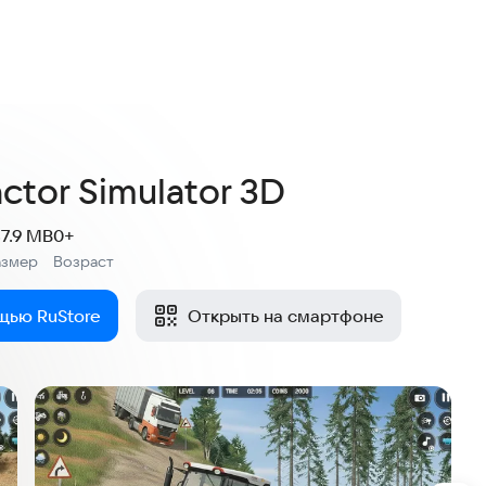
actor Simulator 3D
37.9 MB
0+
азмер
Возраст
:
щью RuStore
Открыть на смартфоне