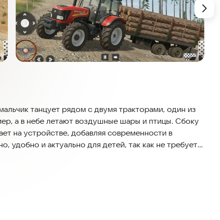
мальчик танцует рядом с двумя тракторами, один из
мер, а в небе летают воздушные шары и птицы. Сбоку
ает на устройстве, добавляя современности в
, удобно и актуально для детей, так как не требует
вной рекламы.
ными тракторами. Выбирайте режим, заточенный под
онтроль: вспахиваете её, готовите почву и проходите