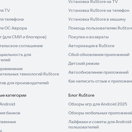
Установка RuStore на TV
ля TV
Установка RuStore на телефон
ля телефона
Установка RuStore в машину
для ОС Аврора
Помощь пользователям RuStor
 (для СМИ и блогеров)
Покупки и возвраты
тельское соглашение
Авторизация в RuStore
циальность для
Сбой обновления приложений
телей
Детский режим
применения
Автообновление приложений
ательных технологий RuStore
Как написать отзыв к приложе
тив для производителей
ые категории
Блог RuStore
Android
Обзоры игр для Android 2025
ия банков
Обзоры мобильных приложений
твенные
Лайфхаки и советы для Android
пользователей
м