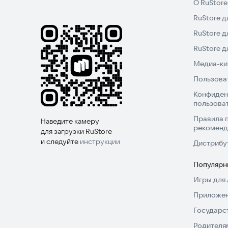
О RuStore
RuStore д
RuStore д
RuStore 
Медиа-кит
Пользова
Конфиден
пользова
Правила 
Наведите камеру
рекоменд
для загрузки RuStore
и следуйте
инструкции
Дистрибу
Популярн
Игры для 
Приложен
Государс
Родителя