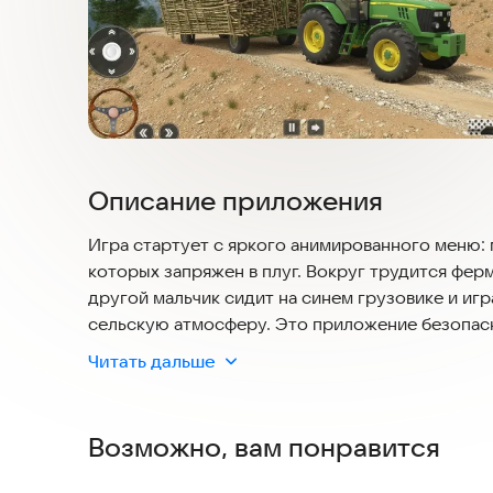
Описание приложения
Игра стартует с яркого анимированного меню: 
которых запряжен в плуг. Вокруг трудится фер
другой мальчик сидит на синем грузовике и игр
сельскую атмосферу. Это приложение безопасно
постоянного интернета и не содержит агресси
Читать дальше
Отсюда вы попадаете в гараж с тремя уникаль
фермерские работы.
Возможно, вам понравится
С началом уровней вы берете землю под свой к