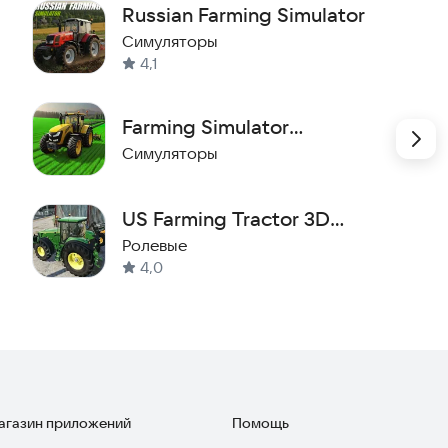
Russian Farming Simulator
оторые оживляют мир фермерства.
Симуляторы
4,1
Farming Simulator
Supermarket Tractor Games
Симуляторы
US Farming Tractor 3D
Games
Ролевые
4,0
магазин приложений
Помощь