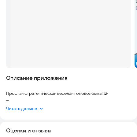
Скриншоты
Описание приложения
Простая стратегическая веселая головоломка! 🧩
Заполните всех человечков в лунки, пока ваши слоты не
Читать дальше
заполнятся! 🎯
Освободите передние позиции, чтобы успешно заполнить
Оценки и отзывы
человечков в лунки. Разные цвета блокируют друг друга! 🌈
🚫