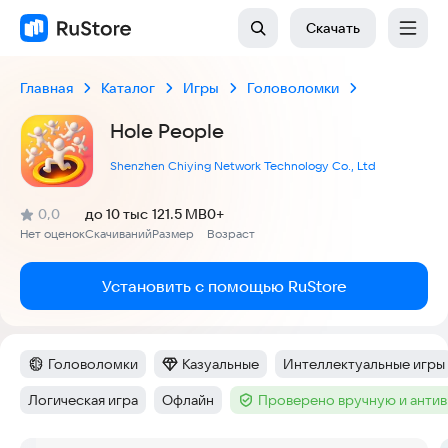
Скачать
Главная
Каталог
Игры
Головоломки
Hole People
Shenzhen Chiying Network Technology Co., Ltd
(
)
0,0
до 10 тыс
121.5 MB
0+
Рейтинг:
Нет оценок
Скачиваний
Размер
Возраст
:
:
:
Установить с помощью RuStore
Головоломки
Казуальные
Интеллектуальные игры
Категория
:
Категория
:
Тег
:
Логическая игра
Офлайн
Проверено вручную и анти
Тег
:
Тег
:
Тег
: