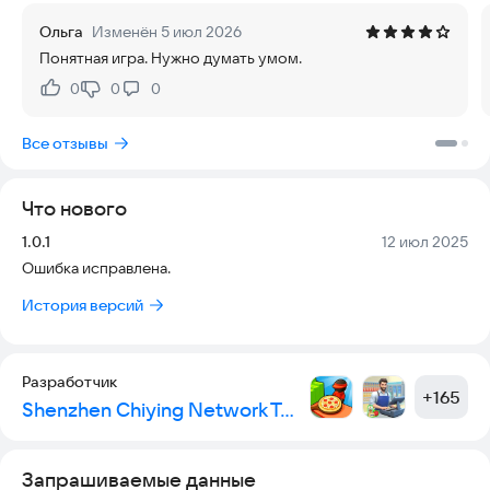
Ольга
Изменён 5 июл 2026
Понятная игра. Нужно думать умом.
0
0
0
Нравится:
Не нравится:
Все отзывы
Что нового
Версия:
Дата:
1.0.1
12 июл 2025
Ошибка исправлена.
История версий
Разработчик
+
165
Shenzhen Chiying Network Technology Co., Ltd
Запрашиваемые данные