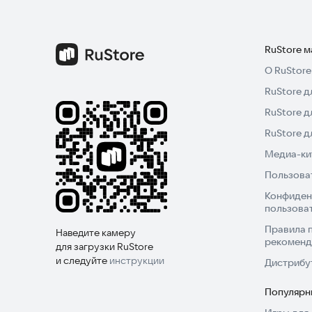
RuStore 
О RuStore
RuStore д
RuStore д
RuStore 
Медиа-кит
Пользова
Конфиден
пользова
Правила 
Наведите камеру
рекоменд
для загрузки RuStore
и следуйте
инструкции
Дистрибу
Популярн