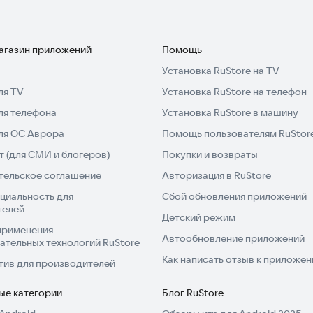
магазин приложений
Помощь
Установка RuStore на TV
ля TV
Установка RuStore на телефон
ля телефона
Установка RuStore в машину
для ОС Аврора
Помощь пользователям RuStor
 (для СМИ и блогеров)
Покупки и возвраты
тельское соглашение
Авторизация в RuStore
циальность для
Сбой обновления приложений
телей
Детский режим
применения
Автообновление приложений
ательных технологий RuStore
Как написать отзыв к приложе
тив для производителей
ые категории
Блог RuStore