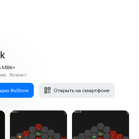
rk
6 MB
6+
мер
Возраст
:
щью RuStore
Открыть на смартфоне