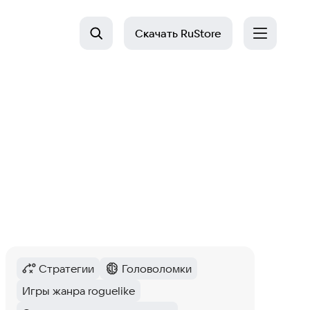
Скачать
RuStore
Стратегии
Головоломки
Категория
:
Категория
:
Игры жанра roguelike
Тег
: