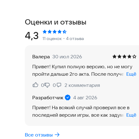
- Принимайте стратегические решения и улучш
НОВЫЕ ВОЗМОЖНОСТИ
Оценки и отзывы
- Новые враги, оружие и способности расширяю
Рейтинг:
4,3
11 оценок
・4 отзыва
БОЛЬШЕ ПРИКЛЮЧЕНИЙ
- Отдельные странствия и испытания бросают ва
Валера
30 июл 2026
ПРЕМИУМ ВЕРСИЯ
Привет! Купил полную версию, но не могу
- Продвигайтесь дальше, получайте достижени
пройти дальше 2го акта. После получения
Ещё
короны у слизня меня либо спускает
ПОДДЕРЖКА МОДОВ
0
0
2
комментария
Нравится:
Не нравится:
каждый раз на 1 уровень дальше, либо
через несколько уровней по порталам. По
Разработчик
4 авг 2026
итогу акт 3 так и не разблокирован. Так и
Привет! На всякий случай проверил все в
должно быть?
последней версии игры, все как задумано.
Ещё
На 16 уровне странствия «Шёпот Бездны»
необходимо получить корону. Затем при
Все отзывы
входе в любой портал любого уровня,