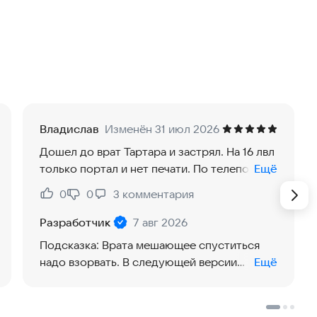
айте свои способности.
т тактику и открывают новые стратегии.
м вызов снова и снова.
Владислав
Изменён 31 июл 2026
Дошел до врат Тартара и застрял. На 16 лвл
я и открывайте новые возможности.
только портал и нет печати. По телепорту я
Ещё
бегал столько раз, что ппц. Вкидывала даже
0
0
3
комментария
Нравится:
Не нравится:
на 1 лвл и заново шел до 16 уже
прокаченный до фулл. Где найти печать
Разработчик
7 авг 2026
врат Тартара ??
Подсказка: Врата мешающее спуститься
надо взорвать. В следующей версии
Ещё
пожалуй добавлю подсказку прямо в игру.