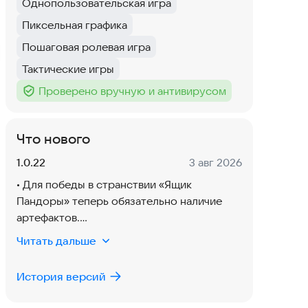
Однопользовательская игра
Тег
:
Пиксельная графика
Тег
:
Пошаговая ролевая игра
Тег
:
Тактические игры
Тег
:
Проверено вручную и антивирусом
Тег
:
Что нового
Версия:
Дата:
1.0.22
3 авг 2026
• Для победы в странствии «Ящик
Пандоры» теперь обязательно наличие
артефактов.
• Само странствие доработано - путь к
Читать дальше
финалу стал немного мягче.
• Доработано отображение зон атаки:
История версий
теперь учитываются союзники, а опасные
клетки показываются исходя из