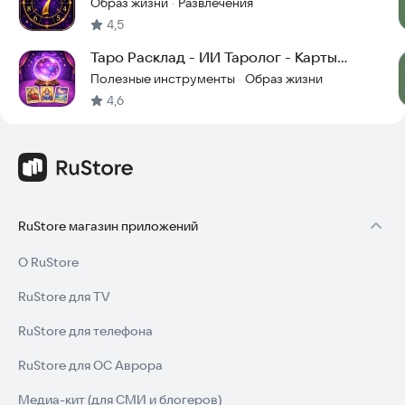
потренировать внимание. Играйте в своём ритме и
Образ жизни
Развлечения
·
наслаждайтесь атмосферой умиротворения.
4,5
Начните своё путешествие к духовному росту,
Таро Расклад - ИИ Таролог - Карты
самопониманию и гармонии! Пусть звёзды, карты и лунный
Гадание Расклады
Полезные инструменты
Образ жизни
·
свет ведут вас к осознанию истинного предназначения!
4,6
В приложении есть платные функции.
RuStore магазин приложений
О RuStore
RuStore для TV
RuStore для телефона
RuStore для ОС Аврора
Медиа-кит (для СМИ и блогеров)