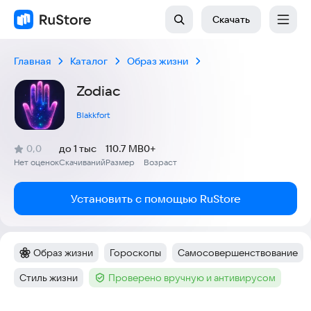
Скачать
Главная
Каталог
Образ жизни
Zodiac
Blakkfort
(
)
0,0
до 1 тыс
110.7 MB
0+
Рейтинг:
Нет оценок
Скачиваний
Размер
Возраст
:
:
:
Установить с помощью RuStore
Образ жизни
Гороскопы
Самосовершенствование
Категория
:
Тег
:
Тег
:
Стиль жизни
Проверено вручную и антивирусом
Тег
:
Тег
: