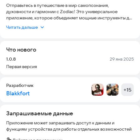
Отправьтесь в путешествие в мир самопознания,
духовности и гармонии с Zodiac! Это универсальное
приложение, которое объединяет мощные инструменты для
личностного роста!
Читать дальше
Основные функции:
Таро:
Что нового
Откройте для себя мудрость карт Таро с персональными
раскладами! Каждая карта несёт в себе значение, которое
Версия:
Дата:
1.0.8
29 янв 2025
поможет вам разобраться в жизненных ситуациях и принять
Первая версия
правильные решения.
Гороскоп:
Разработчик
Следите за движением звёзд! Получайте персональные
+
15
Blakkfort
астрологические прогнозы — от Овна до Рыб. Узнавайте
предсказания на каждый день, которые касаются любви,
карьеры, здоровья и других сфер вашей жизни.
Запрашиваемые данные
Лунный календарь:
Приложение может запрашивать доступ к данным и
Отслеживайте фазы Луны и используйте их энергию во
функциям устройства для работы отдельных возможностей
благо! Узнайте, как различные лунные фазы влияют на ваши
эмоции, поступки и важные события. Новолуния,