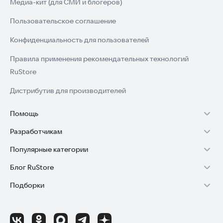
Медиа-кит (для СМИ и блогеров)
Пользовательское соглашение
Конфиденциальность для пользователей
Правила применения рекомендательных технологий
RuStore
Дистрибутив для производителей
Помощь
Разработчикам
Установка RuStore на TV
Популярные категории
Зарабатывать с RuStore
Установка RuStore на телефон
Блог RuStore
Игры для Android
Стать разработчиком
Установка RuStore в машину
Подборки
Обзоры игр для Android 2025
Приложения банков
Доступ к RuStore Консоль
Помощь пользователям RuStore
Игровой набор
Обзоры мобильных приложений 2025
Государственные
RuStore SDK (документация)
Покупки и возвраты