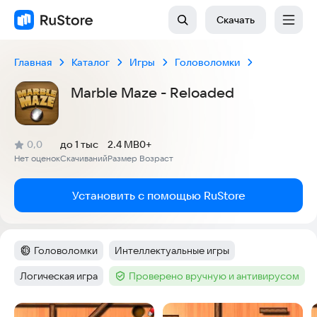
Скачать
Главная
Каталог
Игры
Головоломки
Marble Maze - Reloaded
(
)
0,0
до 1 тыс
2.4 MB
0+
Рейтинг:
Нет оценок
Скачиваний
Размер
Возраст
:
:
:
Установить с помощью RuStore
Головоломки
Интеллектуальные игры
Категория
:
Тег
:
Логическая игра
Проверено вручную и антивирусом
Тег
:
Тег
:
Скриншоты