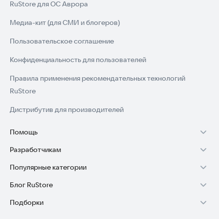
RuStore для ОС Аврора
Медиа-кит (для СМИ и блогеров)
Пользовательское соглашение
Конфиденциальность для пользователей
Правила применения рекомендательных технологий
RuStore
Дистрибутив для производителей
Помощь
Разработчикам
Установка RuStore на TV
Популярные категории
Зарабатывать с RuStore
Установка RuStore на телефон
Блог RuStore
Игры для Android
Стать разработчиком
Установка RuStore в машину
Подборки
Обзоры игр для Android 2025
Приложения банков
Доступ к RuStore Консоль
Помощь пользователям RuStore