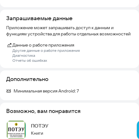
ОТКАЗ ОТ ОТВЕТСТВЕННОСТИ:
Запрашиваемые данные
Это приложение является частной разработкой и не связано
с правительством. Оно создано исключительно в
Приложение может запрашивать доступ к данным и
образовательных и справочных целях. Для юридически
функциям устройства для работы отдельных возможностей
значимых действий всегда обращайтесь к официальным
первоисточникам.
Данные о работе приложения
Другие данные о работе приложения
Диагностика
Отчеты об ошибках
Дополнительно
Минимальная версия Android:
7
Возможно, вам понравится
ПОТЭУ
Книги