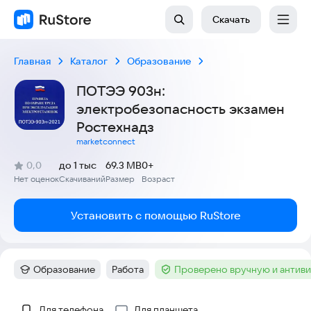
Скачать
Главная
Каталог
Образование
ПОТЭЭ 903н:
электробезопасность экзамен
Ростехнадз
marketconnect
(
)
0,0
до 1 тыс
69.3 MB
0+
Рейтинг:
Нет оценок
Скачиваний
Размер
Возраст
:
:
:
Установить с помощью RuStore
Образование
Работа
Проверено вручную и антив
Категория
:
Тег
:
Тег
:
Скриншоты
Для телефона
Для планшета